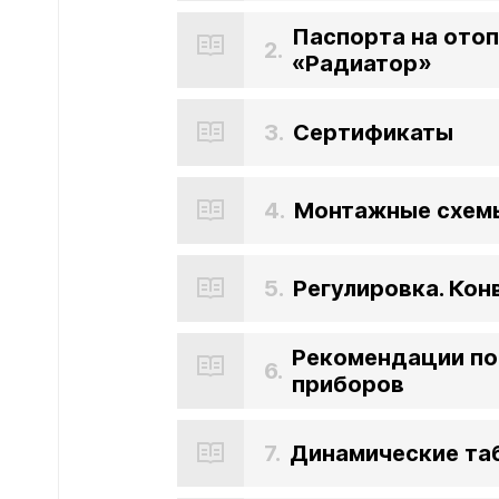
Паспорта на ото
2.
Зеркал
«Радиатор»
Зеркало
Зеркало 
3.
Сертификаты
Зеркало
Зеркало
4.
Монтажные схем
5.
Регулировка. Кон
Рекомендации по
6.
приборов
7.
Динамические та