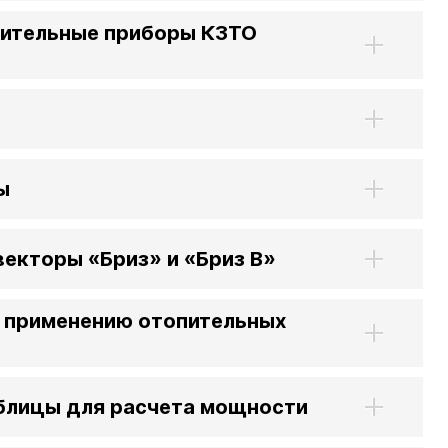
пительные приборы КЗТО
а
 А40
Г
 П
 С
ы
векторы «Бриз» и «Бриз В»
 применению отопительных
блицы для расчета мощности