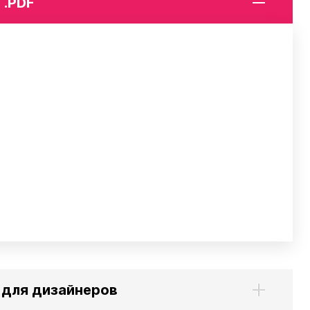
 .PDF
Гармония
РС и РСК
V
Гармония 1, 2
РС
H
Гармония С40
РСК
V
Гармония C25 N
 H
Гармония А40
Гармония А25 N
Гармония А20
ели
Quadrum
Quadrum NEO
ли В
Quadrum 30 H
Quadrum Neo 50 V
и Г
Quadrum 30 V
Quadrum Neo 50 H
Quadrum 40 H
Quadrum 40 V
Quadrum 50 H
Quadrum 50 V
) для дизайнеров
Еще...