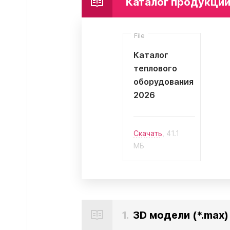
Каталог продукции
Могут быть трудности с получением
сообщений в WhatsApp и Telegram,
Ellipse
воспользуйтесь другими каналами
связи.
File
Ellipse S 
Ellipse S 
Каталог
Написать в WhatsApp
Ellipse P 
теплового
Написать в Telegram
Ellipse P
оборудования
2026
Написать в Max
Паралл
Скачать
, 41.1
MБ
Паралле
Параллел
1.
3D модели (*.max