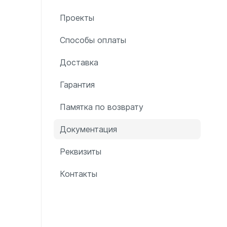
Проекты
Соло
Соло В
Способы оплаты
Соло Г
Доставка
Гарантия
Памятка по возврату
Документация
Завалинки
Завалинка Гармония
Реквизиты
Завалинка РС
Контакты