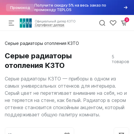
Получите скидку 5% на весь заказ по
Промокод
промокоду TEPLO5
0
Официальный дилер КЗТО
Сертификат дилера
Радиаторы
Серые радиаторы отопления КЗТО
По параметрам
Напольные конвекторы
Арматура для радиаторов
Хит
отопления
Дизайн радиаторы
Элегант
Варианты подключений
Серые радиаторы
5
Вертикальные
Элегант Мини
Вентили для радиаторов
Конвекторы
товаров
отопления КЗТО
Трубчатые
Элегант Плюс
Воздухоудалители и заглушки
Горизонтальные
Элегант В
Краны шаровые
Комплектующие
Напольные
Кронштейны
Серые радиаторы КЗТО — приборы в одном из
Квадратный профиль
Термостатические головки
самых универсальных оттенков для интерьера.
Внутрипольные конвекторы
Круглый профиль
Фитинги
Распродажа
%
Серый цвет не перетягивает внимание на себя, но и
Бриз
Плоские
не теряется на стене, как белый. Радиатор в сером
Бриз Нерж
Высокие
оттенке становится спокойным акцентом, который
Бриз В
Низкие
Могут
Бриз В Нерж
поддерживает общую палитру комнаты.
быть
Для квартиры
Бриз В Turbo
трудности
Для дома
Бриз В Turbo Нерж
с
В стиле лофт
получением