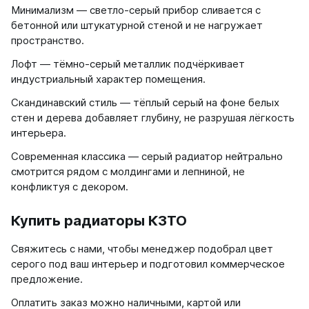
Соло
Минимализм — светло-серый прибор сливается с
Соло В
бетонной или штукатурной стеной и не нагружает
Соло Г
пространство.
Лофт — тёмно-серый металлик подчёркивает
Параллели
индустриальный характер помещения.
Параллели В
Скандинавский стиль — тёплый серый на фоне белых
Параллели Г
стен и дерева добавляет глубину, не разрушая лёгкость
интерьера.
Quadrum
Современная классика — серый радиатор нейтрально
Quadrum 30 H
смотрится рядом с молдингами и лепниной, не
Quadrum 30 V
конфликтуя с декором.
Quadrum 40 H
Quadrum 40 V
Купить радиаторы КЗТО
Quadrum 50 H
Quadrum 50 V
Свяжитесь с нами, чтобы менеджер подобрал цвет
Quadrum 60 H
серого под ваш интерьер и подготовил коммерческое
Quadrum 60 V
предложение.
Quadrum NEO
Оплатить заказ можно наличными, картой или