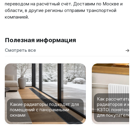
переводом на расчётный счёт. Доставим по Москве и
Quadrum Neo 50 V
области, в другие регионы отправим транспортной
Quadrum Neo 50 H
компанией.
Завалинки
Завалинка Гармония
Полезная информация
Завалинка РС
Смотреть все
Зеркала
Зеркало А40
Зеркало Г
Зеркало П
Зеркало С
Как рассчитать 
Какие радиаторы подходят для
радиаторов и ко
помещений с панорамными
КЗТО: понятное 
окнами
для покупателей