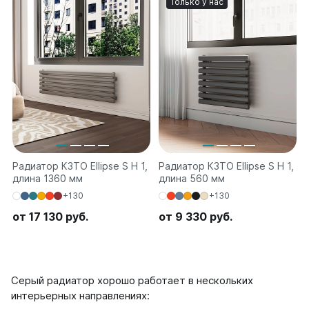
Только у нас
Ellipse
Ellipse S V
Ellipse S H
Ellipse P V
Ellipse P H
Гармония
Гармония 1, 2
Гармония С40
Радиатор КЗТО Ellipse S H 1,
Радиатор КЗТО Ellipse S H 1,
Гармония C25 N
длина 1360 мм
длина 560 мм
Гармония А40
+130
+130
Гармония А25 N
Гармония А20
от 17 130 руб.
от 9 330 руб.
РС и РСК
РС
Серый радиатор хорошо работает в нескольких
РСК
интерьерных направлениях: