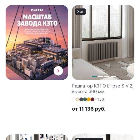
на 13 секций
на 14 секций
Хит
на 15 секций
на 16 секций
на 17 секций
на 18 секций
на 19 секций
на 20 секций
По цветам
Белые
Серые
Радиатор КЗТО Ellipse S V 2,
Черные
высота 360 мм
+130
Bataria
от 11 136 руб.
Bataria 2
Bataria 3
Bataria Retro 2
Bataria Retro 3