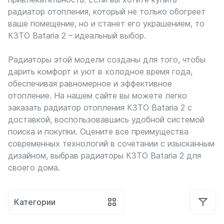
Боковое подключение
сообщений
радиатор отопления, который не только обогреет
в
Нижнее подключение
ваше помещение, но и станет его украшением, то
WhatsApp
Стальные
и
КЗТО Bataria 2 – идеальный выбор.
Российские
Telegram,
Длинные
воспользуйтесь
Радиаторы этой модели созданы для того, чтобы
Под окно
другими
каналами
дарить комфорт и уют в холодное время года,
С терморегулятором
связи.
Тонкие
обеспечивая равномерное и эффективное
Узкие
отопление. На нашем сайте вы можете легко
Написать
заказать радиатор отопления КЗТО Bataria 2 с
в
По секциям
доставкой, воспользовавшись удобной системой
WhatsApp
поиска и покупки. Оцените все преимущества
на 4 секции
на 5 секций
современных технологий в сочетании с изысканным
Написать
на 6 секций
дизайном, выбрав радиаторы КЗТО Bataria 2 для
в
на 7 секций
своего дома.
Telegram
на 8 секций
на 9 секций
Написать
на 10 секций
Категории
в Max
на 11 секций
на 12 секций