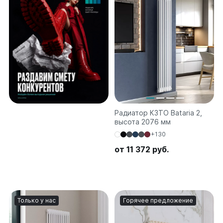
Ellipse
Ellipse S V
Ellipse S H
Ellipse P V
Ellipse P H
Гармония
Гармония 1, 2
Гармония С40
Радиатор КЗТО Bataria 2,
Гармония C25 N
высота 2076 мм
Гармония А40
+130
Гармония А25 N
от 11 372 руб.
Гармония А20
РС и РСК
РС
Только у нас
Горячее предложение
РСК