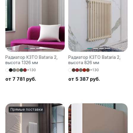
Соло
Соло В
Соло Г
Параллели
Параллели В
Параллели Г
Радиатор КЗТО Bataria 2,
Радиатор КЗТО Bataria 2,
Quadrum
высота 1326 мм
высота 826 мм
Quadrum 30 H
+130
+130
Quadrum 30 V
от 7 781 руб.
от 5 387 руб.
Quadrum 40 H
Quadrum 40 V
Quadrum 50 H
Quadrum 50 V
Quadrum 60 H
Прямые поставки
Quadrum 60 V
Quadrum NEO