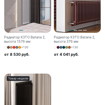
Quadrum Neo 50 V
Quadrum Neo 50 H
Завалинки
Завалинка Гармония
Завалинка РС
Радиатор КЗТО Bataria 2,
Радиатор КЗТО Bataria 2,
высота 1576 мм
высота 376 мм
Зеркала
+130
+130
Зеркало А40
от 8 530 руб.
Зеркало Г
от 4 041 руб.
Зеркало П
Зеркало С
Товар недели