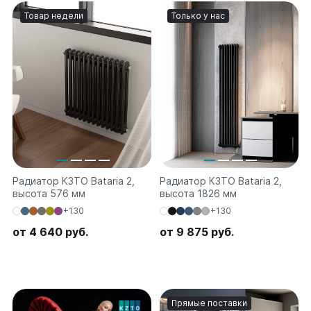
на 13 секций
Товар недели
Только у нас
на 14 секций
на 15 секций
на 16 секций
на 17 секций
на 18 секций
на 19 секций
на 20 секций
По цветам
Белые
Радиатор КЗТО Bataria 2,
Радиатор КЗТО Bataria 2,
Серые
высота 576 мм
высота 1826 мм
Черные
+130
+130
от 4 640 руб.
от 9 875 руб.
Bataria
Bataria 2
Bataria 3
Bataria Retro 2
Bataria Retro 3
Прямые поставки