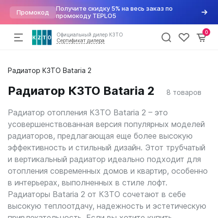
Получите скидку 5% на весь заказ по
Промокод
промокоду TEPLO5
0
Официальный дилер КЗТО
Сертификат дилера
Радиаторы
Радиатор КЗТО Bataria 2
По параметрам
Напольные конвекторы
Арматура для радиаторов
Хит
отопления
Дизайн радиаторы
Элегант
Варианты подключений
Радиатор КЗТО Bataria 2
8
товаров
Вертикальные
Элегант Мини
Вентили для радиаторов
Конвекторы
Трубчатые
Элегант Плюс
Воздухоудалители и заглушки
Радиатор отопления КЗТО Bataria 2 – это
Горизонтальные
Элегант В
Краны шаровые
Комплектующие
усовершенствованная версия популярных моделей
Напольные
Кронштейны
радиаторов, предлагающая еще более высокую
Квадратный профиль
Термостатические головки
Внутрипольные конвекторы
эффективность и стильный дизайн. Этот трубчатый
Круглый профиль
Фитинги
Распродажа
%
Бриз
и вертикальный радиатор идеально подходит для
Плоские
Бриз Нерж
Высокие
отопления современных домов и квартир, особенно
Бриз В
Низкие
Могут
в интерьерах, выполненных в стиле лофт.
Бриз В Нерж
быть
Для квартиры
Радиаторы Bataria 2 от КЗТО сочетают в себе
Бриз В Turbo
трудности
Для дома
высокую теплоотдачу, надежность и эстетическую
Бриз В Turbo Нерж
с
В стиле лофт
получением
привлекательность. Если вы хотите купить