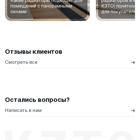
Какие радиаторы подходят для
радиаторов и ко
помещений с панорамными
КЗТО: понятное 
Ellipse
окнами
для покупателей
Ellipse S V
Ellipse S H
Ellipse P V
Ellipse P H
Отзывы клиентов
Гармония
Смотреть все
Гармония 1, 2
Гармония С40
Гармония C25 N
Гармония А40
Гармония А25 N
Гармония А20
Остались вопросы?
Написать в нам
РС и РСК
РС
РСК