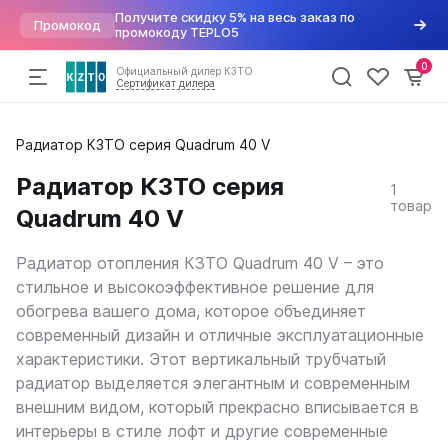
Получите скидку 5% на весь заказ по
Промокод
промокоду TEPLO5
0
Официальный дилер КЗТО
Сертификат дилера
Радиаторы
Радиатор КЗТО серия Quadrum 40 V
По параметрам
Напольные конвекторы
Арматура для радиаторов
Хит
отопления
Дизайн радиаторы
Элегант
Варианты подключений
Радиатор КЗТО серия
1
Вертикальные
Элегант Мини
Вентили для радиаторов
Конвекторы
товар
Quadrum 40 V
Трубчатые
Элегант Плюс
Воздухоудалители и заглушки
Горизонтальные
Элегант В
Краны шаровые
Комплектующие
Напольные
Кронштейны
Радиатор отопления КЗТО Quadrum 40 V – это
Квадратный профиль
Термостатические головки
стильное и высокоэффективное решение для
Внутрипольные конвекторы
Круглый профиль
Фитинги
Распродажа
%
обогрева вашего дома, которое объединяет
Бриз
Плоские
современный дизайн и отличные эксплуатационные
Бриз Нерж
Высокие
характеристики. Этот вертикальный трубчатый
Бриз В
Низкие
Могут
Бриз В Нерж
радиатор выделяется элегантным и современным
быть
Для квартиры
Бриз В Turbo
внешним видом, который прекрасно вписывается в
трудности
Для дома
Бриз В Turbo Нерж
с
интерьеры в стиле лофт и другие современные
В стиле лофт
получением