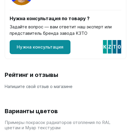
Quadrum Neo 50 V
Quadrum Neo 50 H
Нужна консультация по товару ?
Завалинки
Задайте вопрос — вам ответит наш эксперт или
Завалинка Гармония
представитель бренда завода КЗТО
Завалинка РС
Нужна консультация
Зеркала
Зеркало А40
Зеркало Г
Рейтинг и отзывы
Зеркало П
Зеркало С
Напишите свой отзыв о магазине
Варианты цветов
Примеры покрасок радиаторов отопления по RAL
цветам и Муар текстурам