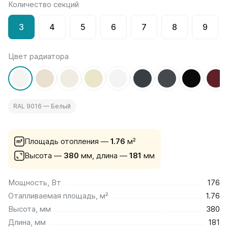
Количество секций
на 13 секций
на 14 секций
3
4
5
6
7
8
9
на 15 секций
на 16 секций
на 17 секций
Цвет радиатора
на 18 секций
на 19 секций
на 20 секций
RAL 9016 — Белый
По цветам
Белые
Серые
Площадь отопления —
1.76
м²
Черные
Высота —
380
мм,
длина —
181
мм
Bataria
Мощность, Вт
176
Bataria 2
Отапливаемая площадь, м²
1.76
Bataria 3
Bataria Retro 2
Высота, мм
380
Bataria Retro 3
Длина, мм
181