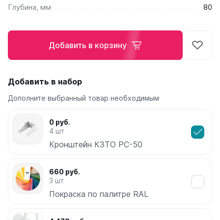
Глубина, мм
80
Ellipse
Ellipse S V
Ellipse S H
Добавить в корзину
Ellipse P V
Ellipse P H
Добавить в набор
Гармония
Гармония 1, 2
Дополните выбранный товар необходимым
Гармония С40
Гармония C25 N
0 руб.
Гармония А40
4 шт
Гармония А25 N
Кронштейн КЗТО РС-50
Гармония А20
660 руб.
РС и РСК
3 шт
РС
Покраска по палитре RAL
РСК