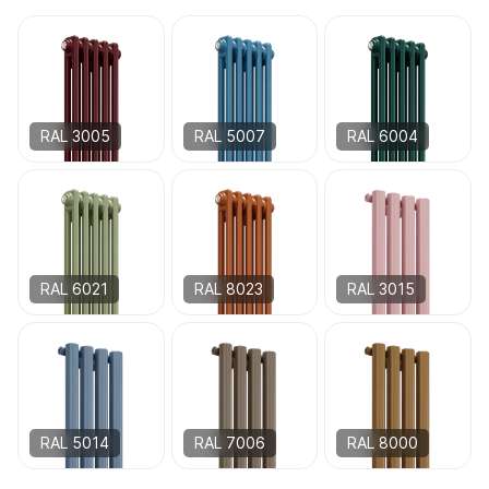
RAL 3005
RAL 5007
RAL 6004
RAL 6021
RAL 8023
RAL 3015
RAL 5014
RAL 7006
RAL 8000