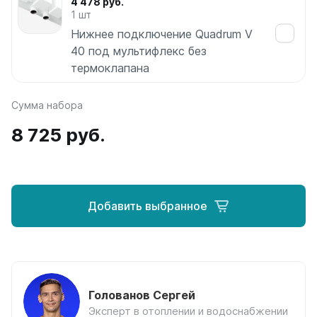
4 478 руб.
Соло
1 шт
Соло В
Нижнее подключение Quadrum V
Соло Г
40 под мультифлекс без
термоклапана
Параллели
Параллели В
Сумма набора
Параллели Г
8 725 руб.
Quadrum
Quadrum 30 H
Quadrum 30 V
Quadrum 40 H
Добавить выбранное
Quadrum 40 V
Quadrum 50 H
Quadrum 50 V
Quadrum 60 H
Quadrum 60 V
Голованов Сергей
Quadrum NEO
Эксперт в отоплении и водоснабжении