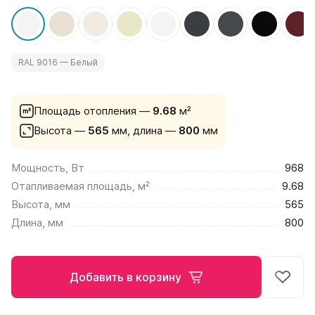
на 13 секций
на 14 секций
на 15 секций
на 16 секций
RAL 9016 — Белый
на 17 секций
на 18 секций
на 19 секций
Площадь отопления —
9.68
м²
на 20 секций
Высота —
565
мм,
длина —
800
мм
По цветам
Мощность, Вт
968
Белые
Отапливаемая площадь, м²
9.68
Серые
Черные
Высота, мм
565
Длина, мм
800
Bataria
Bataria 2
Bataria 3
Добавить в корзину
Bataria Retro 2
Bataria Retro 3