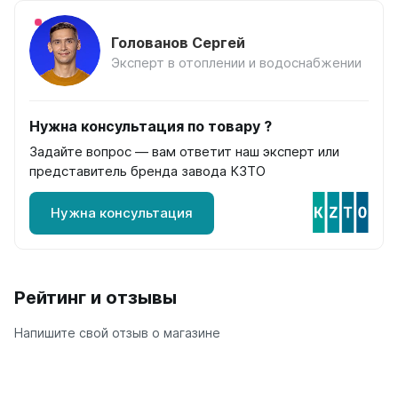
Ellipse
Голованов Сергей
Ellipse S V
Эксперт в отоплении и водоснабжении
Ellipse S H
Ellipse P V
Ellipse P H
Нужна консультация по товару ?
Задайте вопрос — вам ответит наш эксперт или
Гармония
представитель бренда завода КЗТО
Гармония 1, 2
Гармония С40
Нужна консультация
Гармония C25 N
Гармония А40
Гармония А25 N
Гармония А20
Рейтинг и отзывы
РС и РСК
Напишите свой отзыв о магазине
РС
РСК