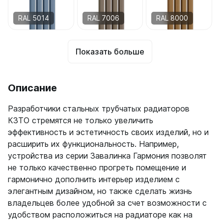
Quadrum Neo 50 V
Quadrum Neo 50 H
RAL 5014
RAL 7006
RAL 8000
Завалинки
Показать больше
Завалинка Гармония
Завалинка РС
Описание
Зеркала
Зеркало А40
Разработчики стальных трубчатых радиаторов
Зеркало Г
КЗТО стремятся не только увеличить
Зеркало П
эффективность и эстетичность своих изделий, но и
Зеркало С
расширить их функциональность. Например,
устройства из серии Завалинка Гармония позволят
не только качественно прогреть помещение и
гармонично дополнить интерьер изделием с
элегантным дизайном, но также сделать жизнь
владельцев более удобной за счет возможности с
удобством расположиться на радиаторе как на