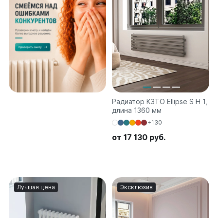
Ellipse
Ellipse S V
Ellipse S H
Ellipse P V
Ellipse P H
Гармония
Гармония 1, 2
Радиатор КЗТО Ellipse S H 1,
Гармония С40
длина 1360 мм
Гармония C25 N
+130
Гармония А40
от 17 130 руб.
Гармония А25 N
Гармония А20
РС и РСК
РС
Лучшая цена
Эксклюзив
РСК