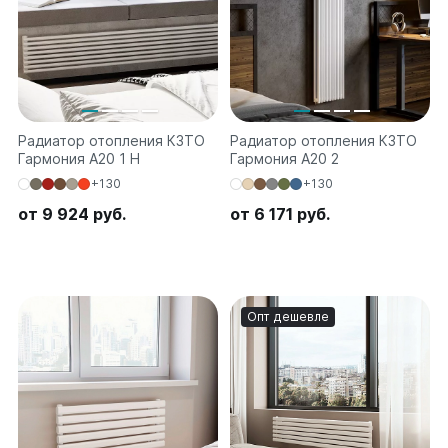
Quadrum Neo 50 V
Quadrum Neo 50 H
Завалинки
Завалинка Гармония
Завалинка РС
Радиатор отопления КЗТО
Радиатор отопления КЗТО
Гармония А20 1 H
Гармония А20 2
Зеркала
+130
+130
Зеркало А40
от 9 924 руб.
от 6 171 руб.
Зеркало Г
Зеркало П
Зеркало С
Опт дешевле