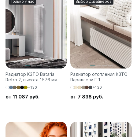
Только у нас
Выбор дизайнеров
на 13 секций
на 14 секций
на 15 секций
на 16 секций
на 17 секций
на 18 секций
на 19 секций
на 20 секций
По цветам
Радиатор КЗТО Bataria
Белые
Радиатор отопления КЗТО
Retro 2, высота 1576 мм
Параллели Г 1
Серые
+130
Черные
+130
от 11 087 руб.
от 7 838 руб.
Bataria
Bataria 2
Bataria 3
Bataria Retro 2
Bataria Retro 3