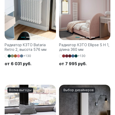
Соло
Соло В
Соло Г
Параллели
Параллели В
Параллели Г
Радиатор КЗТО Bataria
Радиатор КЗТО Ellipse S H 1,
Retro 2, высота 576 мм
длина 360 мм
Quadrum
+130
+130
Quadrum 30 H
от 6 031 руб.
от 7 995 руб.
Quadrum 30 V
Quadrum 40 H
Quadrum 40 V
Quadrum 50 H
Quadrum 50 V
Волна выгоды
Выбор дизайнеров
Quadrum 60 H
Quadrum 60 V
Quadrum NEO