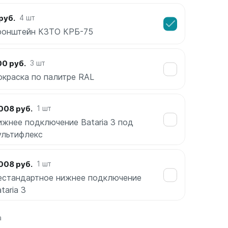
руб.
4 шт
ронштейн КЗТО КРБ-75
00 руб.
3 шт
окраска по палитре RAL
008 руб.
1 шт
ижнее подключение Bataria 3 под
ультифлекс
008 руб.
1 шт
естандартное нижнее подключение
taria 3
а