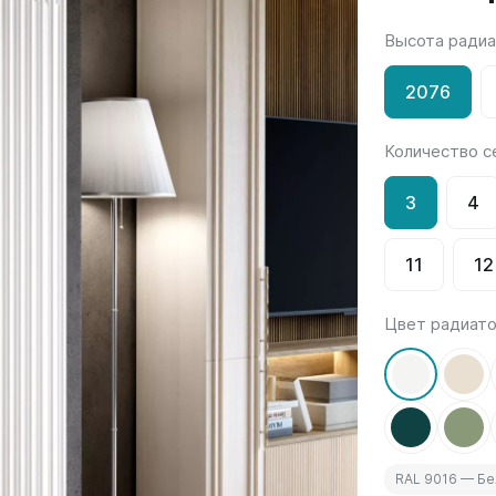
Высота ради
Гармония
РС и РСК
V
Гармония 1, 2
РС
2076
H
Гармония С40
РСК
V
Гармония C25 N
Количество с
 H
Гармония А40
Гармония А25 N
3
4
Гармония А20
11
12
ели
Quadrum
Quadrum NEO
ли В
Quadrum 30 H
Quadrum Neo 50 V
Цвет радиат
и Г
Quadrum 30 V
Quadrum Neo 50 H
Quadrum 40 H
Quadrum 40 V
Quadrum 50 H
Quadrum 50 V
RAL 9016 — Б
Еще...