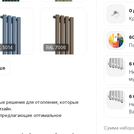
0 
К
6
П
L 5014
RAL 7006
6 
ше
Н
м
6 
ые решения для отопления, которые
Н
изайн.
Ba
 предлагающие оптимальное
Сумма набор