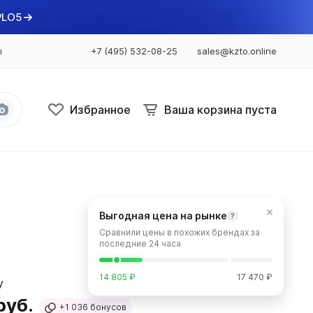
PLO5
ы
+7 (495) 532-08-25
sales@kzto.online
Избранное
Ваша корзина пуста
Bataria
Bataria 2
×
Выгодная цена на рынке
?
Bataria 3
Сравнили цены в похожих брендах за
Bataria Retro 2
последние 24 часа
Bataria Retro 3
14 805 ₽
17 470 ₽
руб.
+1 036
бонусов