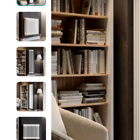
Могут быть трудности с получением
сообщений в WhatsApp и Telegram,
Ellipse
воспользуйтесь другими каналами
связи.
Ellipse S 
Ellipse S 
Написать в WhatsApp
Ellipse P 
Написать в Telegram
Ellipse P
Написать в Max
Паралл
Паралле
Параллел