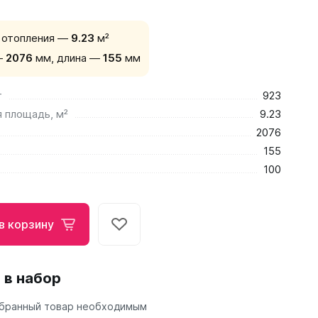
 отопления —
9.23
м²
—
2076
мм,
длина —
155
мм
т
923
 площадь, м²
9.23
2076
155
100
в корзину
 в набор
бранный товар необходимым