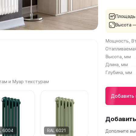
а
Площадь
 А40
Высота 
Г
 П
Мощность, В
 С
Отапливаемая
Высота, мм
Длина, мм
Глубина, мм
там и Муар текстурам
Добавить 
Добавить
L 6004
RAL 6021
Дополните вы