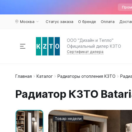
Пром
Москва
Статус заказа
О бренде
Оплата
Доста
ООО "Дизайн и Тепло"
Официальный дилер КЗТО
Сертификат дилера
Радиаторы отопления
Главная
Каталог
Радиаторы отопления КЗТО
Радиа
По пар
Наполь
Армату
Дизайн 
Элегант
Вариант
Конвекторы
Радиатор КЗТО Batari
Вертика
Элегант 
Вентили 
Комплектующие
Трубчат
Элегант
Воздухоу
Горизон
Элегант 
Краны ш
Напольн
Кронште
Распродажа
%
Товар недели
Квадрат
Термост
Еще...
Еще...