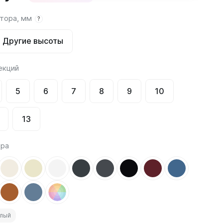
атора, мм
?
Соло
Соло В
Другие высоты
Соло Г
екций
5
6
7
8
9
10
13
Завалинки
Завалинка Гармония
ора
Завалинка РС
елый