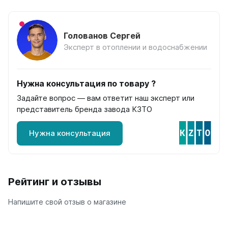
Quadrum Neo 50 V
Quadrum Neo 50 H
Голованов Сергей
Завалинки
Эксперт в отоплении и водоснабжении
Завалинка Гармония
Завалинка РС
Нужна консультация по товару ?
Зеркала
Задайте вопрос — вам ответит наш эксперт или
Зеркало А40
представитель бренда завода КЗТО
Зеркало Г
Зеркало П
Нужна консультация
Зеркало С
Рейтинг и отзывы
Напишите свой отзыв о магазине