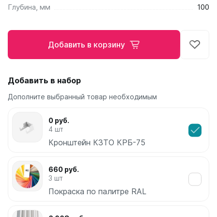
Глубина, мм
100
Ellipse
Ellipse S V
Ellipse S H
Добавить в корзину
Ellipse P V
Ellipse P H
Добавить в набор
Гармония
Гармония 1, 2
Дополните выбранный товар необходимым
Гармония С40
Гармония C25 N
0 руб.
Гармония А40
4 шт
Гармония А25 N
Кронштейн КЗТО КРБ-75
Гармония А20
660 руб.
РС и РСК
3 шт
РС
Покраска по палитре RAL
РСК