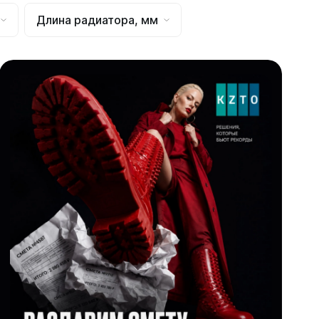
Длина радиатора, мм
Соло
Соло В
Соло Г
Завалинки
Завалинка Гармония
Завалинка РС