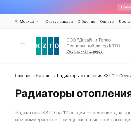
Пром
Москва
Статус заказа
О бренде
Оплата
Доста
ООО "Дизайн и Тепло"
Официальный дилер КЗТО
Сертификат дилера
Радиаторы отопления
Главная
Каталог
Радиаторы отопления КЗТО
Секц
По пар
Наполь
Армату
Дизайн 
Элегант
Вариант
Конвекторы
Радиаторы отопления
Вертика
Элегант 
Вентили 
Комплектующие
Трубчат
Элегант
Воздухоу
Горизон
Элегант 
Краны ш
Радиаторы КЗТО на 12 секций — решение для пр
Напольн
Кронште
Распродажа
%
или коммерческое помещение с высокой проходи
Квадрат
Термост
Еще...
Еще...