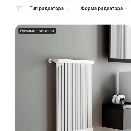
Могут быть трудности с получением
Тип радиатора
Форма радиатора
сообщений в WhatsApp и Telegram,
Ellipse
воспользуйтесь другими каналами
связи.
Ellipse S 
Ellipse S 
Прямые поставки
Написать в WhatsApp
Ellipse P 
Написать в Telegram
Ellipse P
Написать в Max
Паралл
Паралле
Параллел