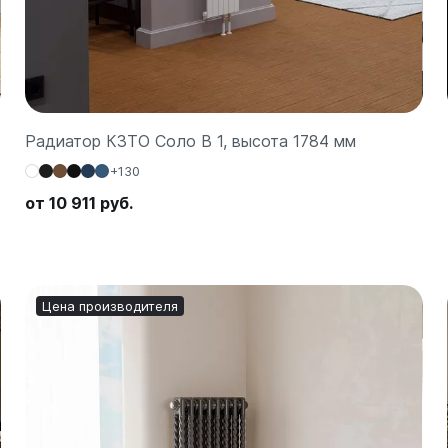
а
 А40
Г
 П
Радиатор КЗТО Соло В 1, высота 1784 мм
 С
+130
от 10 911 руб.
Цена производителя