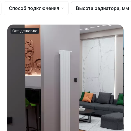
Способ подключения
Высота радиатора, мм
Гармония
РС и РСК
V
Гармония 1, 2
РС
H
Гармония С40
РСК
Опт дешевле
V
Гармония C25 N
 H
Гармония А40
Гармония А25 N
Гармония А20
ели
Quadrum
Quadrum NEO
ли В
Quadrum 30 H
Quadrum Neo 50 V
и Г
Quadrum 30 V
Quadrum Neo 50 H
Quadrum 40 H
Quadrum 40 V
Quadrum 50 H
Quadrum 50 V
Еще...