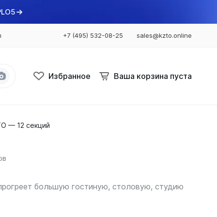
PLO5
ы
+7 (495) 532-08-25
sales@kzto.online
Избранное
Ваша корзина пуста
О — 12 секций
Bataria
Bataria 2
Bataria 3
ов
Bataria Retro 2
Bataria Retro 3
прогреет большую гостиную, столовую, студию