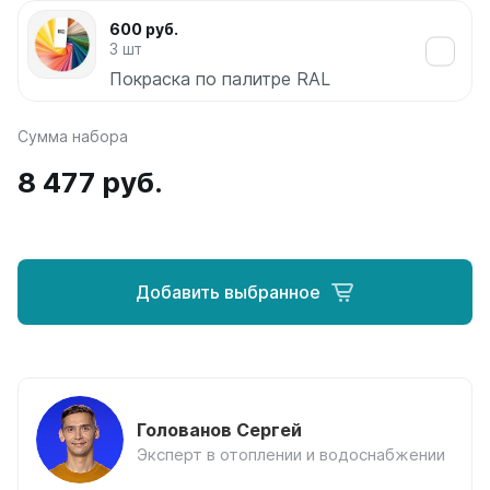
Соло
600 руб.
Соло В
3 шт
Соло Г
Покраска по палитре RAL
Параллели
Сумма набора
Параллели В
Параллели Г
8 477 руб.
Quadrum
Quadrum 30 H
Quadrum 30 V
Добавить выбранное
Quadrum 40 H
Quadrum 40 V
Quadrum 50 H
Quadrum 50 V
Quadrum 60 H
Quadrum 60 V
Голованов Сергей
Эксперт в отоплении и водоснабжении
Quadrum NEO