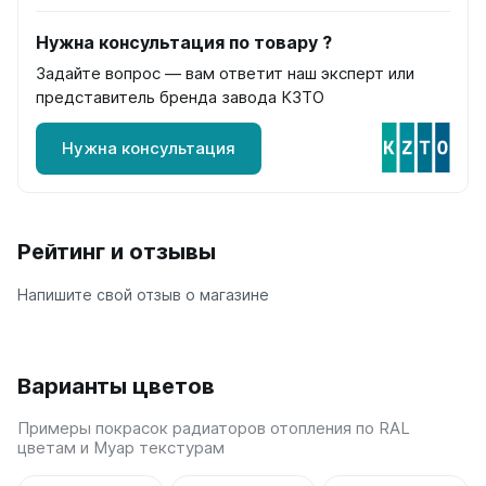
Quadrum Neo 50 V
Quadrum Neo 50 H
Нужна консультация по товару ?
Задайте вопрос — вам ответит наш эксперт или
Завалинки
представитель бренда завода КЗТО
Завалинка Гармония
Завалинка РС
Нужна консультация
Зеркала
Зеркало А40
Рейтинг и отзывы
Зеркало Г
Зеркало П
Напишите свой отзыв о магазине
Зеркало С
Варианты цветов
Примеры покрасок радиаторов отопления по RAL
цветам и Муар текстурам