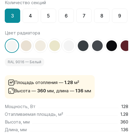
Количество секций
на 13 секций
на 14 секций
3
4
5
6
7
8
9
на 15 секций
на 16 секций
на 17 секций
Цвет радиатора
на 18 секций
на 19 секций
на 20 секций
RAL 9016 — Белый
По цветам
Белые
Серые
Площадь отопления —
1.28
м²
Черные
Высота —
360
мм,
длина —
136
мм
Bataria
Мощность, Вт
128
Bataria 2
Отапливаемая площадь, м²
1.28
Bataria 3
Bataria Retro 2
Высота, мм
360
Bataria Retro 3
Длина, мм
136