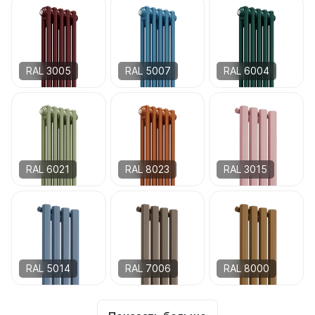
RAL 3005
RAL 5007
RAL 6004
RAL 6021
RAL 8023
RAL 3015
RAL 5014
RAL 7006
RAL 8000