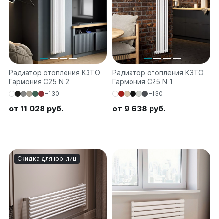
Quadrum Neo 50 V
Quadrum Neo 50 H
Завалинки
Завалинка Гармония
Завалинка РС
Радиатор отопления КЗТО
Радиатор отопления КЗТО
Гармония C25 N 2
Гармония C25 N 1
Зеркала
+130
+130
Зеркало А40
от 11 028 руб.
от 9 638 руб.
Зеркало Г
Зеркало П
Зеркало С
Скидка для юр. лиц