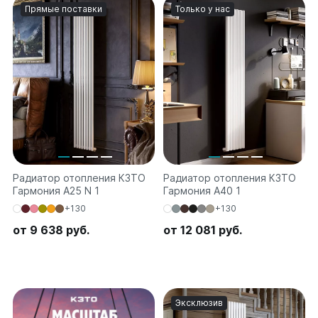
на 13 секций
Прямые поставки
Только у нас
на 14 секций
на 15 секций
на 16 секций
на 17 секций
на 18 секций
на 19 секций
на 20 секций
По цветам
Белые
Радиатор отопления КЗТО
Радиатор отопления КЗТО
Серые
Гармония А25 N 1
Гармония А40 1
Черные
+130
+130
от 9 638 руб.
от 12 081 руб.
Bataria
Bataria 2
Bataria 3
Bataria Retro 2
Эксклюзив
Bataria Retro 3