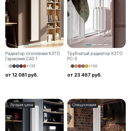
Соло
Соло В
Соло Г
Параллели
Параллели В
Параллели Г
Радиатор отопления КЗТО
Трубчатый радиатор КЗТО
Гармония С40 1
РС-5
Quadrum
+130
+130
Quadrum 30 H
Quadrum 30 V
от 12 081 руб.
от 23 467 руб.
Quadrum 40 H
Quadrum 40 V
Quadrum 50 H
Quadrum 50 V
Лучшая цена
Спецусловия
Quadrum 60 H
Quadrum 60 V
Quadrum NEO