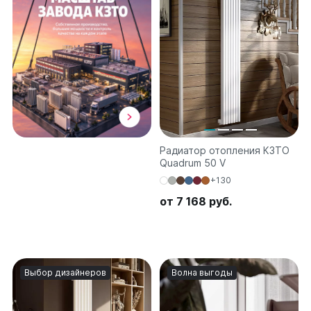
Ellipse
Ellipse S V
Ellipse S H
Ellipse P V
Ellipse P H
Гармония
Гармония 1, 2
Радиатор отопления КЗТО
Гармония С40
Quadrum 50 V
Гармония C25 N
+130
Гармония А40
Гармония А25 N
от 7 168 руб.
Гармония А20
РС и РСК
РС
Выбор дизайнеров
Волна выгоды
РСК