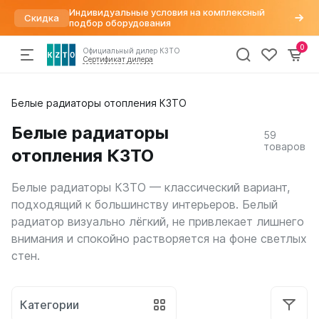
Индивидуальные условия на комплексный
Скидка
подбор оборудования
0
Официальный дилер КЗТО
Сертификат дилера
Радиаторы
Белые радиаторы отопления КЗТО
По параметрам
Напольные конвекторы
Арматура для радиаторов
Хит
отопления
Дизайн радиаторы
Элегант
Варианты подключений
Белые радиаторы
59
Вертикальные
Элегант Мини
Вентили для радиаторов
Конвекторы
товаров
отопления КЗТО
Трубчатые
Элегант Плюс
Воздухоудалители и заглушки
Горизонтальные
Элегант В
Краны шаровые
Комплектующие
Напольные
Кронштейны
Белые радиаторы КЗТО — классический вариант,
Квадратный профиль
Термостатические головки
подходящий к большинству интерьеров. Белый
Внутрипольные конвекторы
Круглый профиль
Фитинги
Распродажа
%
радиатор визуально лёгкий, не привлекает лишнего
Бриз
Плоские
внимания и спокойно растворяется на фоне светлых
Бриз Нерж
Высокие
стен.
Бриз В
Низкие
Могут
Бриз В Нерж
быть
Для квартиры
Бриз В Turbo
трудности
Для дома
Бриз В Turbo Нерж
Категории
с
В стиле лофт
получением