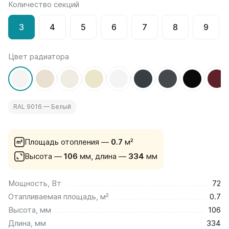
Количество секций
на 13 секций
на 14 секций
3
4
5
6
7
8
9
на 15 секций
на 16 секций
на 17 секций
Цвет радиатора
на 18 секций
на 19 секций
на 20 секций
RAL 9016 — Белый
По цветам
Белые
Серые
Площадь отопления —
0.7
м²
Черные
Высота —
106
мм,
длина —
334
мм
Bataria
Мощность, Вт
72
Bataria 2
Отапливаемая площадь, м²
0.7
Bataria 3
Bataria Retro 2
Высота, мм
106
Bataria Retro 3
Длина, мм
334