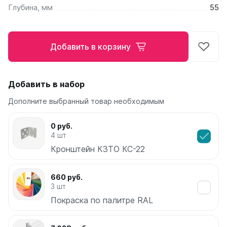
Глубина, мм
55
Ellipse
Ellipse S V
Ellipse S H
Добавить в корзину
Ellipse P V
Ellipse P H
Добавить в набор
Гармония
Гармония 1, 2
Дополните выбранный товар необходимым
Гармония С40
Гармония C25 N
0 руб.
Гармония А40
4 шт
Гармония А25 N
Кронштейн КЗТО КС-22
Гармония А20
660 руб.
РС и РСК
3 шт
РС
Покраска по палитре RAL
РСК