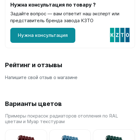
Quadrum Neo 50 V
Нужна консультация по товару ?
Quadrum Neo 50 H
Задайте вопрос — вам ответит наш эксперт или
представитель бренда завода КЗТО
Завалинки
Завалинка Гармония
Нужна консультация
Завалинка РС
Зеркала
Рейтинг и отзывы
Зеркало А40
Зеркало Г
Напишите свой отзыв о магазине
Зеркало П
Зеркало С
Варианты цветов
Примеры покрасок радиаторов отопления по RAL
цветам и Муар текстурам