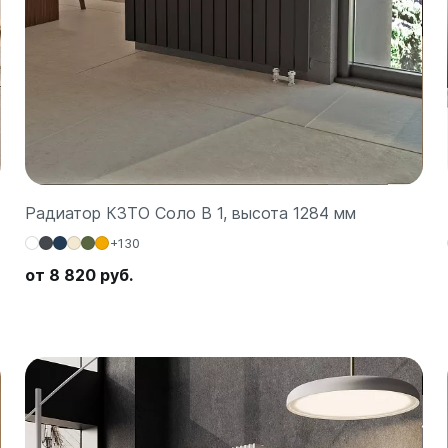
а
 А40
Г
 П
 С
Радиатор КЗТО Соло В 1, высота 1284 мм
+130
от 8 820 руб.