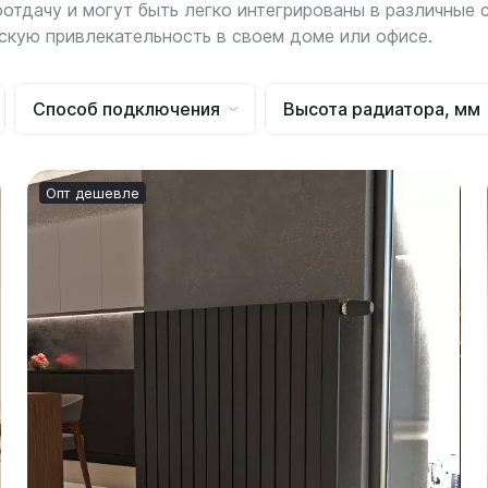
тдачу и могут быть легко интегрированы в различные 
ескую привлекательность в своем доме или офисе.
Гармония
РС и РСК
V
Гармония 1, 2
РС
Способ подключения
Высота радиатора, мм
H
Гармония С40
РСК
V
Гармония C25 N
 H
Гармония А40
Опт дешевле
Гармония А25 N
Гармония А20
ели
Quadrum
Quadrum NEO
ли В
Quadrum 30 H
Quadrum Neo 50 V
и Г
Quadrum 30 V
Quadrum Neo 50 H
Quadrum 40 H
Quadrum 40 V
Quadrum 50 H
Quadrum 50 V
Еще...