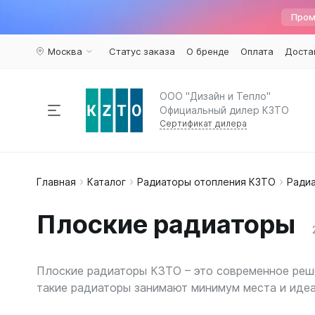
Пром
Москва
Статус заказа
О бренде
Оплата
Доста
ООО "Дизайн и Тепло"
Официальный дилер КЗТО
Сертификат дилера
Радиаторы отопления
Главная
Каталог
Радиаторы отопления КЗТО
Ради
По пар
Наполь
Армату
Дизайн 
Элегант
Вариант
Конвекторы
Плоские радиаторы
Вертика
Элегант 
Вентили 
Комплектующие
Трубчат
Элегант
Воздухоу
Горизон
Элегант 
Краны ш
Плоские радиаторы КЗТО – это современное реше
Напольн
Кронште
Распродажа
%
такие радиаторы занимают минимум места и иде
Квадрат
Термост
Еще...
Еще...