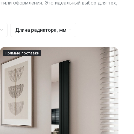
стили оформления. Это идеальный выбор для тех,
Соло
Соло В
Длина радиатора, мм
Соло Г
Прямые поставки
Завалинки
Завалинка Гармония
Завалинка РС