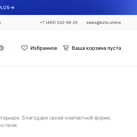
PLO5
ы
+7 (495) 532-08-25
sales@kzto.online
Избранное
Ваша корзина пуста
Bataria
Bataria 2
Bataria 3
Bataria Retro 2
Bataria Retro 3
нтерьере. Благодаря своей компактной форме,
нством.