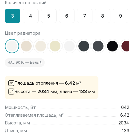
Количество секций
на 13 секций
на 14 секций
3
4
5
6
7
8
9
на 15 секций
на 16 секций
на 17 секций
Цвет радиатора
на 18 секций
на 19 секций
на 20 секций
RAL 9016 — Белый
По цветам
Белые
Серые
Площадь отопления —
6.42
м²
Черные
Высота —
2034
мм,
длина —
133
мм
Bataria
Мощность, Вт
642
Bataria 2
Отапливаемая площадь, м²
6.42
Bataria 3
Bataria Retro 2
Высота, мм
2034
Bataria Retro 3
Длина, мм
133