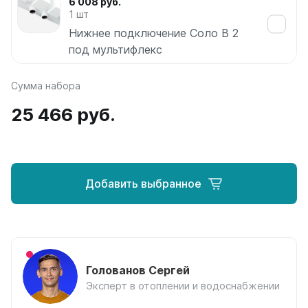
6 008 руб.
Соло
1 шт
Соло В
Нижнее подключение Соло В 2
Соло Г
под мультифлекс
Параллели
Сумма набора
Параллели В
Параллели Г
25 466 руб.
Quadrum
Quadrum 30 H
Quadrum 30 V
Добавить выбранное
Quadrum 40 H
Quadrum 40 V
Quadrum 50 H
Quadrum 50 V
Quadrum 60 H
Quadrum 60 V
Голованов Сергей
Эксперт в отоплении и водоснабжении
Quadrum NEO