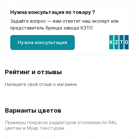
Quadrum Neo 50 V
Quadrum Neo 50 H
Нужна консультация по товару ?
Задайте вопрос — вам ответит наш эксперт или
Завалинки
представитель бренда завода КЗТО
Завалинка Гармония
Завалинка РС
Нужна консультация
Зеркала
Зеркало А40
Рейтинг и отзывы
Зеркало Г
Зеркало П
Напишите свой отзыв о магазине
Зеркало С
Варианты цветов
Примеры покрасок радиаторов отопления по RAL
цветам и Муар текстурам