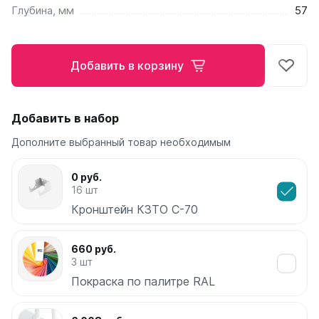
Глубина, мм
57
Ellipse
Ellipse S V
Ellipse S H
Добавить в корзину
Ellipse P V
Ellipse P H
Добавить в набор
Гармония
Гармония 1, 2
Дополните выбранный товар необходимым
Гармония С40
Гармония C25 N
0 руб.
Гармония А40
16 шт
Гармония А25 N
Кронштейн КЗТО С-70
Гармония А20
660 руб.
РС и РСК
3 шт
РС
Покраска по палитре RAL
РСК