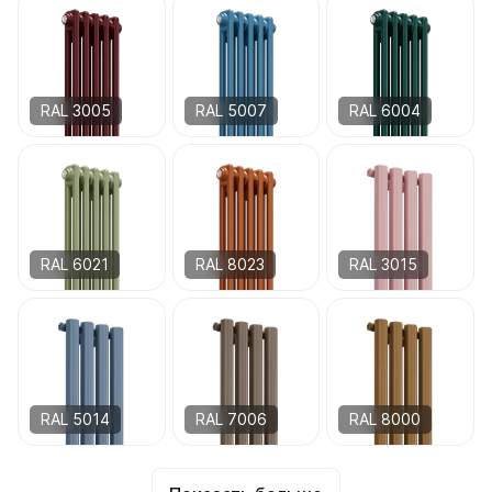
RAL 3005
RAL 5007
RAL 6004
RAL 6021
RAL 8023
RAL 3015
RAL 5014
RAL 7006
RAL 8000