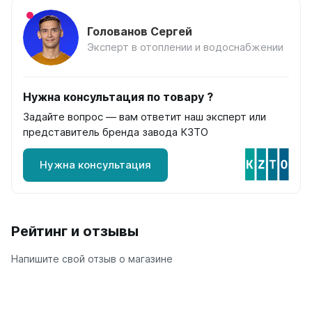
на 13 секций
на 14 секций
Голованов Сергей
на 15 секций
Эксперт в отоплении и водоснабжении
на 16 секций
на 17 секций
на 18 секций
Нужна консультация по товару ?
на 19 секций
Задайте вопрос — вам ответит наш эксперт или
на 20 секций
представитель бренда завода КЗТО
По цветам
Нужна консультация
Белые
Серые
Черные
Рейтинг и отзывы
Bataria
Bataria 2
Напишите свой отзыв о магазине
Bataria 3
Bataria Retro 2
Bataria Retro 3