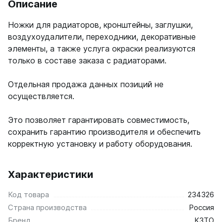
Описание
Ellipse
Ножки для радиаторов, кронштейны, заглушки,
Ellipse S V
воздухоудалители, переходники, декоративные
Ellipse S H
элементы, а также услуга окраски реализуются
Ellipse P V
только в составе заказа с радиаторами.
Ellipse P H
Отдельная продажа данных позиций не
Гармония
осуществляется.
Гармония 1, 2
Гармония С40
Это позволяет гарантировать совместимость,
Гармония C25 N
сохранить гарантию производителя и обеспечить
Гармония А40
Гармония А25 N
корректную установку и работу оборудования.
Гармония А20
Характеристики
РС и РСК
РС
Код товара
234326
РСК
Страна производства
Россия
Бренд
КЗТО