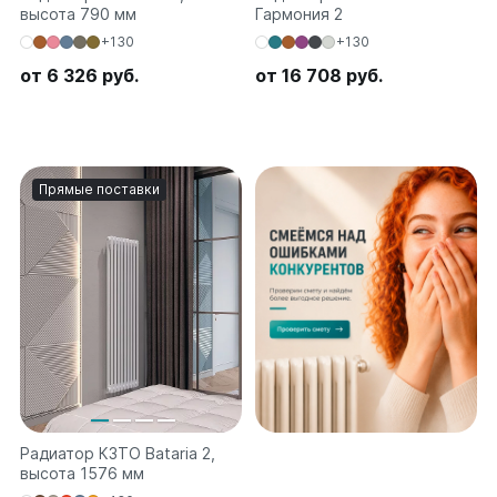
высота 790 мм
Гармония 2
Ellipse
+130
+130
Ellipse S V
от 6 326 руб.
от 16 708 руб.
Ellipse S H
Ellipse P V
Ellipse P H
Прямые поставки
Гармония
Гармония 1, 2
Гармония С40
Гармония C25 N
Гармония А40
Гармония А25 N
Гармония А20
РС и РСК
РС
РСК
Радиатор КЗТО Bataria 2,
высота 1576 мм