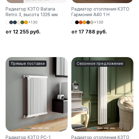
на 13 секций
Радиатор КЗТО Bataria
Радиатор отопления КЗТО
на 14 секций
Retro 3, высота 1326 мм
Гармония А40 1 H
на 15 секций
+130
+130
на 16 секций
от 12 255 руб.
на 17 секций
от 17 788 руб.
на 18 секций
на 19 секций
на 20 секций
Прямые поставки
Сезонное предложение
По цветам
Белые
Серые
Черные
Bataria
Bataria 2
Bataria 3
Bataria Retro 2
Bataria Retro 3
Радиатор КЗТО РС-1,
Радиатор отопления КЗТО