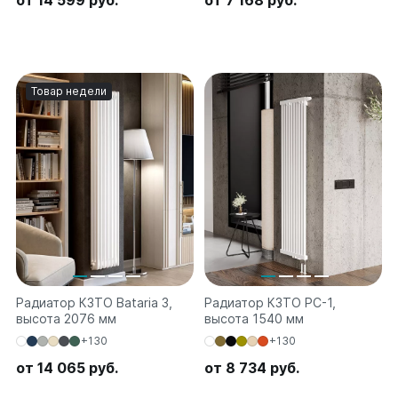
от 14 599 руб.
от 7 168 руб.
Quadrum Neo 50 V
Quadrum Neo 50 H
Завалинки
Товар недели
Завалинка Гармония
Завалинка РС
Зеркала
Зеркало А40
Зеркало Г
Зеркало П
Зеркало С
Радиатор КЗТО Bataria 3,
Радиатор КЗТО РС-1,
высота 2076 мм
высота 1540 мм
+130
+130
от 14 065 руб.
от 8 734 руб.