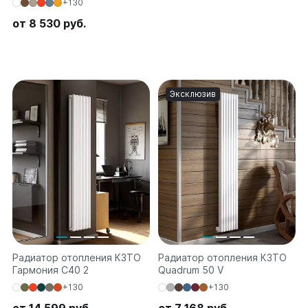
+130
Соло
от 8 530 руб.
Соло В
Соло Г
Параллели
Параллели В
Эксклюзив
Параллели Г
Quadrum
Quadrum 30 H
Quadrum 30 V
Quadrum 40 H
Quadrum 40 V
Quadrum 50 H
Quadrum 50 V
Quadrum 60 H
Радиатор отопления КЗТО
Радиатор отопления КЗТО
Quadrum 60 V
Гармония С40 2
Quadrum 50 V
+130
+130
Quadrum NEO