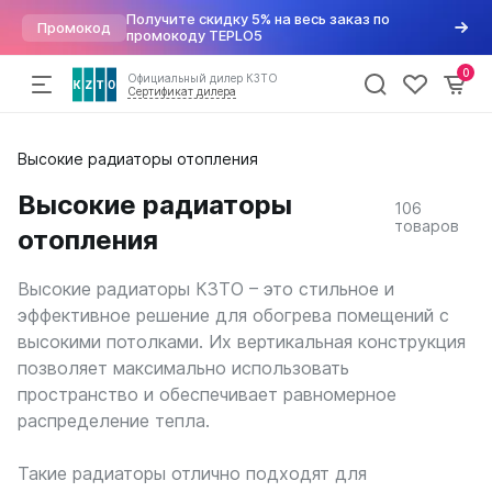
Получите скидку 5% на весь заказ по
Промокод
промокоду TEPLO5
0
Официальный дилер КЗТО
Сертификат дилера
Радиаторы
Высокие радиаторы отопления
По параметрам
Напольные конвекторы
Арматура для радиаторов
Хит
отопления
Дизайн радиаторы
Элегант
Варианты подключений
Высокие радиаторы
106
Вертикальные
Элегант Мини
Вентили для радиаторов
Конвекторы
товаров
отопления
Трубчатые
Элегант Плюс
Воздухоудалители и заглушки
Горизонтальные
Элегант В
Краны шаровые
Комплектующие
Напольные
Кронштейны
Высокие радиаторы КЗТО – это стильное и
Квадратный профиль
Термостатические головки
эффективное решение для обогрева помещений с
Внутрипольные конвекторы
Круглый профиль
Фитинги
Распродажа
%
высокими потолками. Их вертикальная конструкция
Бриз
Плоские
позволяет максимально использовать
Бриз Нерж
Высокие
пространство и обеспечивает равномерное
Бриз В
Низкие
Могут
Бриз В Нерж
распределение тепла.
быть
Для квартиры
Бриз В Turbo
трудности
Для дома
Бриз В Turbo Нерж
с
Такие радиаторы отлично подходят для
В стиле лофт
получением