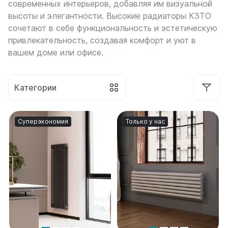
современных интерьеров, добавляя им визуальной
Боковое подключение
сообщений
высоты и элегантности. Высокие радиаторы КЗТО
в
Нижнее подключение
WhatsApp
сочетают в себе функциональность и эстетическую
Стальные
и
Российские
привлекательность, создавая комфорт и уют в
Telegram,
Длинные
вашем доме или офисе.
воспользуйтесь
Под окно
другими
каналами
С терморегулятором
связи.
Тонкие
Категории
Узкие
Написать
в
По секциям
Суперэкономия
Только у нас
WhatsApp
на 4 секции
на 5 секций
Написать
на 6 секций
в
на 7 секций
Telegram
на 8 секций
на 9 секций
Написать
на 10 секций
в Max
на 11 секций
на 12 секций