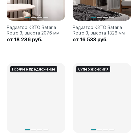
Радиатор КЗТО Bataria
Радиатор КЗТО Bataria
Retro 3, высота 2076 мм
Retro 3, высота 1826 мм
от 18 286 руб.
от 16 533 руб.
Горячее предложение
Суперэкономия