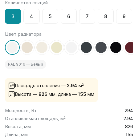
Количество секций
на 13 секций
на 14 секций
3
4
5
6
7
8
9
на 15 секций
на 16 секций
на 17 секций
Цвет радиатора
на 18 секций
на 19 секций
на 20 секций
RAL 9016 — Белый
По цветам
Белые
Серые
Площадь отопления —
2.94
м²
Черные
Высота —
826
мм,
длина —
155
мм
Bataria
Мощность, Вт
294
Bataria 2
Отапливаемая площадь, м²
2.94
Bataria 3
Bataria Retro 2
Высота, мм
826
Bataria Retro 3
Длина, мм
155