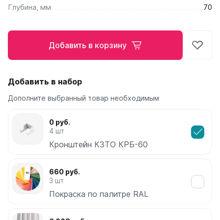
Глубина, мм
70
Ellipse
Ellipse S V
Ellipse S H
Добавить в корзину
Ellipse P V
Ellipse P H
Добавить в набор
Гармония
Гармония 1, 2
Дополните выбранный товар необходимым
Гармония С40
Гармония C25 N
0 руб.
Гармония А40
4 шт
Гармония А25 N
Кронштейн КЗТО КРБ-60
Гармония А20
660 руб.
РС и РСК
3 шт
РС
Покраска по палитре RAL
РСК