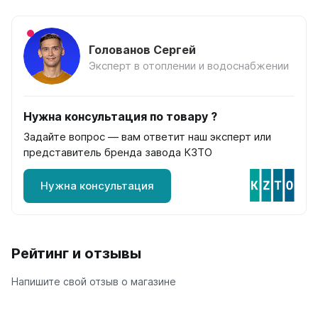
Quadrum Neo 50 V
Quadrum Neo 50 H
Голованов Сергей
Завалинки
Эксперт в отоплении и водоснабжении
Завалинка Гармония
Завалинка РС
Нужна консультация по товару ?
Зеркала
Задайте вопрос — вам ответит наш эксперт или
Зеркало А40
представитель бренда завода КЗТО
Зеркало Г
Зеркало П
Нужна консультация
Зеркало С
Рейтинг и отзывы
Напишите свой отзыв о магазине