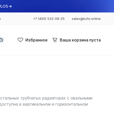
PLO5
ы
+7 (495) 532-08-25
sales@kzto.online
Избранное
Ваша корзина пуста
Bataria
Bataria 2
Bataria 3
Bataria Retro 2
Bataria Retro 3
в стальных трубчатых радиаторах с овальными
х доступна в вертикальном и горизонтальном