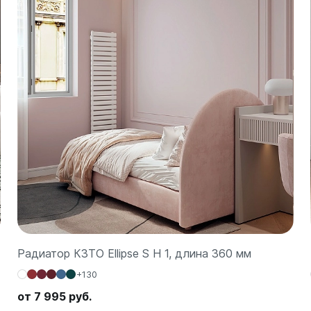
а
 А40
Г
 П
 С
Радиатор КЗТО Ellipse S H 1, длина 360 мм
+130
от 7 995 руб.