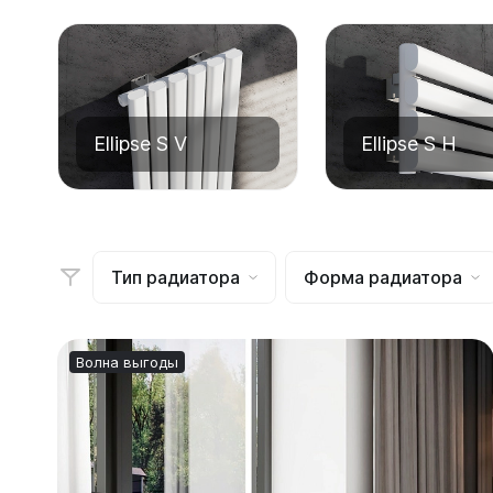
Могут быть трудности с получением
сообщений в WhatsApp и Telegram,
Ellipse
воспользуйтесь другими каналами
связи.
Ellipse S 
Ellipse S 
Написать в WhatsApp
Ellipse P 
Ellipse S V
Ellipse S H
Написать в Telegram
Ellipse P
Написать в Max
Тип радиатора
Форма радиатора
Паралл
Паралле
Параллел
Волна выгоды