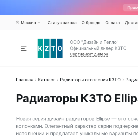
Пром
Москва
Статус заказа
О бренде
Оплата
Доста
ООО "Дизайн и Тепло"
Официальный дилер КЗТО
Сертификат дилера
Радиаторы отопления
Главная
Каталог
Радиаторы отопления КЗТО
Радиа
По пар
Наполь
Армату
Дизайн 
Элегант
Вариант
Конвекторы
Радиаторы КЗТО Ellip
Вертика
Элегант 
Вентили 
Комплектующие
Трубчат
Элегант
Воздухоу
Горизон
Элегант 
Краны ш
Новая серия дизайн радиаторов Ellipse — это со
Напольн
Кронште
Распродажа
%
колонками. Элегантный характер серии подчеркива
Квадрат
Термост
исполнении и предлагает уникальные варианты п
Еще...
Еще...