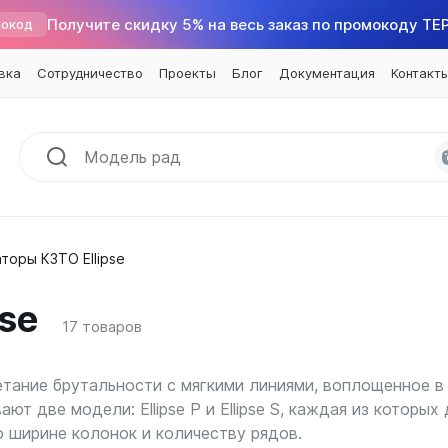
Получите скидку 5% на весь заказ по промокоду TE
окод
вка
Сотрудничество
Проекты
Блог
Документация
Контакт
торы КЗТО Ellipse
аметрам
ные конвекторы
ра для радиаторов
По секциям
Внутрипольные конвекторы
По цветам
Хит
радиаторы
ы подключений
на 4 секции
Бриз
Белые
se
льные
Мини
для радиаторов
на 5 секций
Бриз Нерж
Серые
17
товаров
ые
 Плюс
далители и заглушки
на 6 секций
Бриз В
Черные
тальные
В
аровые
на 7 секций
Бриз В Нерж
четание брутальности с мягкими линиями, воплощенное 
ые
йны
на 8 секций
Бриз В Turbo
ют две модели: Ellipse P и Ellipse S, каждая из которы
ный профиль
атические головки
на 9 секций
Бриз В Turbo Нерж
о ширине колонок и количеству рядов.
Еще...