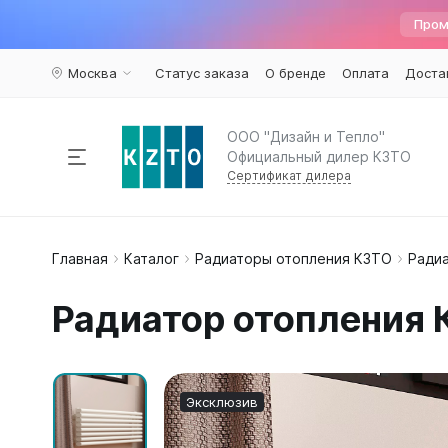
Пром
Москва
Статус заказа
О бренде
Оплата
Доста
ООО "Дизайн и Тепло"
Официальный дилер КЗТО
Сертификат дилера
Радиаторы отопления
Главная
Каталог
Радиаторы отопления КЗТО
Радиа
По пар
Наполь
Армату
Дизайн 
Элегант
Вариант
Конвекторы
Радиатор отопления КЗ
Вертика
Элегант 
Вентили 
Комплектующие
Трубчат
Элегант
Воздухоу
Горизон
Элегант 
Краны ш
Напольн
Кронште
Распродажа
%
Эксклюзив
Квадрат
Термост
Еще...
Еще...