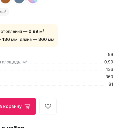
елый
 отопления —
0.99
м²
—
136
мм,
длина —
360
мм
т
99
 площадь, м²
0.99
136
360
81
в корзину