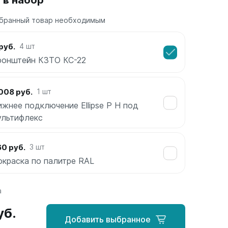
 в набор
бранный товар необходимым
руб.
4 шт
ронштейн КЗТО КС-22
008 руб.
1 шт
ижнее подключение Ellipse P H под
ультифлекс
0 руб.
3 шт
окраска по палитре RAL
а
уб.
Добавить выбранное