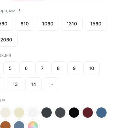
ора, мм
?
Соло
Соло В
560
810
1060
1310
1560
Соло Г
2060
екций
5
6
7
8
9
10
Завалинки
Завалинка Гармония
13
14
···
Завалинка РС
ора