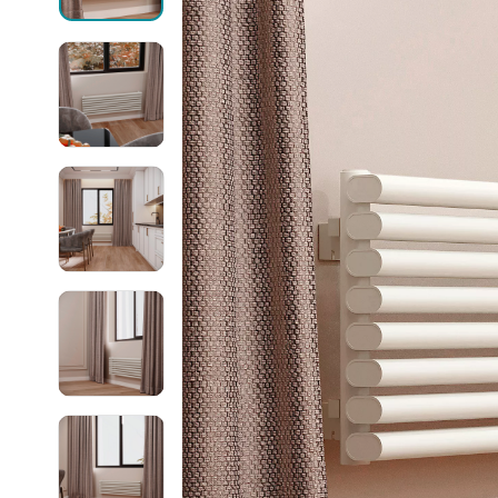
Могут быть трудности с получением
сообщений в WhatsApp и Telegram,
Ellipse
воспользуйтесь другими каналами
связи.
Ellipse S 
Ellipse S 
Написать в WhatsApp
Ellipse P 
Написать в Telegram
Ellipse P
Написать в Max
Паралл
Паралле
Параллел