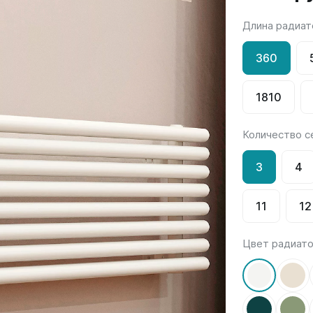
Длина радиат
Гармония
РС и РСК
V
Гармония 1, 2
РС
360
H
Гармония С40
РСК
V
Гармония C25 N
1810
 H
Гармония А40
Гармония А25 N
Количество с
Гармония А20
3
4
ели
Quadrum
Quadrum NEO
ли В
Quadrum 30 H
Quadrum Neo 50 V
11
12
и Г
Quadrum 30 V
Quadrum Neo 50 H
Quadrum 40 H
Цвет радиат
Quadrum 40 V
Quadrum 50 H
Quadrum 50 V
Еще...