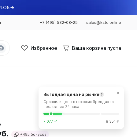
PLO5
ы
+7 (495) 532-08-25
sales@kzto.online
Избранное
Ваша корзина пуста
Bataria
Bataria 2
×
Выгодная цена на рынке
?
Bataria 3
Сравнили цены в похожих брендах за
Bataria Retro 2
последние 24 часа
Bataria Retro 3
7 077 ₽
8 351 ₽
уб.
+495
бонусов