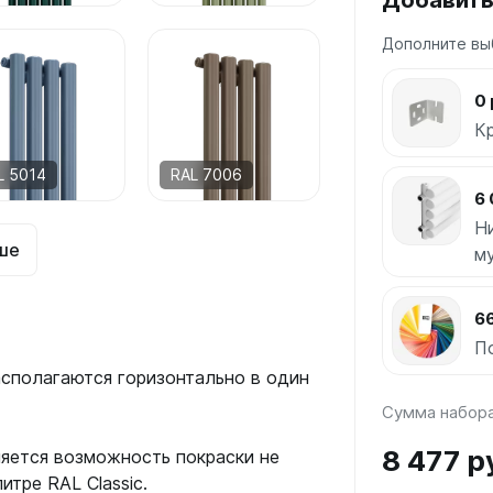
Добавить
Дополните вы
0 
К
L 5014
RAL 7006
6 
Н
ше
м
66
П
сполагаются горизонтально в один
Сумма набор
8 477 р
яется возможность покраски не
итре RAL Classic.