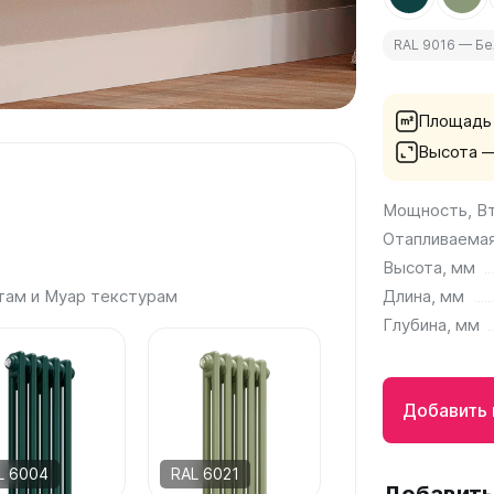
RAL 9016 — Б
а
 А40
Г
Площадь
 П
Высота 
 С
Мощность, В
Отапливаемая
Высота, мм
Длина, мм
там и Муар текстурам
Глубина, мм
Добавить 
L 6004
RAL 6021