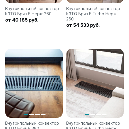
Соло
Внутрипольный конвектор
Внутрипольный конвектор
Соло В
КЗТО Бриз В Нерж 260
КЗТО Бриз В Turbo Нерж
Соло Г
260
от 40 185 руб.
от 54 533 руб.
Параллели
Параллели В
Параллели Г
Quadrum
Quadrum 30 H
Quadrum 30 V
Quadrum 40 H
Quadrum 40 V
Quadrum 50 H
Quadrum 50 V
Quadrum 60 H
Quadrum 60 V
Внутрипольный конвектор
Внутрипольный конвектор
Quadrum NEO
КЗТО Бриз В 380
КЗТО Бриз В Turbo Нерж