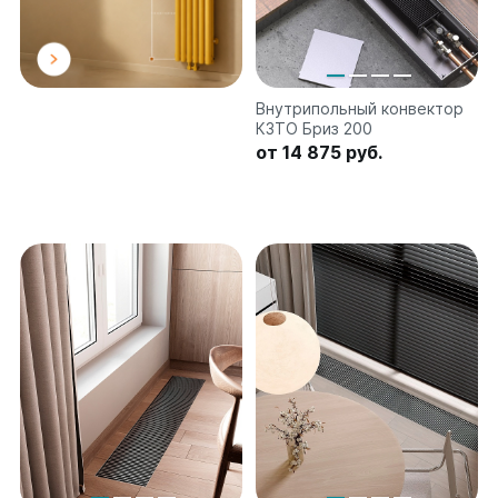
Ellipse
Ellipse S V
Ellipse S H
Внутрипольный конвектор
Ellipse P V
КЗТО Бриз 200
Ellipse P H
от 14 875 руб.
Гармония
Гармония 1, 2
Гармония С40
Гармония C25 N
Гармония А40
Гармония А25 N
Гармония А20
РС и РСК
РС
РСК