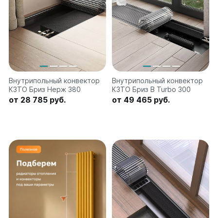
на 13 секций
на 14 секций
на 15 секций
на 16 секций
на 17 секций
на 18 секций
на 19 секций
Внутрипольный конвектор
Внутрипольный конвектор
на 20 секций
КЗТО Бриз Нерж 380
КЗТО Бриз В Turbo 300
от 28 785 руб.
от 49 465 руб.
По цветам
Белые
Серые
Черные
Bataria
Bataria 2
Bataria 3
Bataria Retro 2
Bataria Retro 3