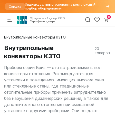
Индивидуальные условия на комплексный
Скидка
подбор оборудования
0
Официальный дилер КЗТО
Сертификат дилера
Радиаторы
Внутрипольные конвекторы КЗТО
По параметрам
Напольные конвекторы
Арматура для радиаторов
Хит
отопления
Дизайн радиаторы
Элегант
Варианты подключений
Внутрипольные
20
Вертикальные
Элегант Мини
Вентили для радиаторов
Конвекторы
товаров
конвекторы КЗТО
Трубчатые
Элегант Плюс
Воздухоудалители и заглушки
Горизонтальные
Элегант В
Краны шаровые
Комплектующие
Напольные
Кронштейны
Приборы серии Бриз — это встраиваемые в пол
Квадратный профиль
Термостатические головки
конвекторы отопления. Рекомендуются для
Внутрипольные конвекторы
Круглый профиль
Фитинги
Распродажа
%
установки в помещениях, имеющих высокие окна
Бриз
Плоские
или стеклянные стены, где традиционные
Бриз Нерж
Высокие
отопительные приборы применить затруднительно
Бриз В
Низкие
Могут
Бриз В Нерж
без нарушения дизайнерских решений, а также для
быть
Для квартиры
Бриз В Turbo
дополнительного отопления при смешанной
трудности
Для дома
Бриз В Turbo Нерж
с
установке с другими приборами. Они создают
В стиле лофт
получением