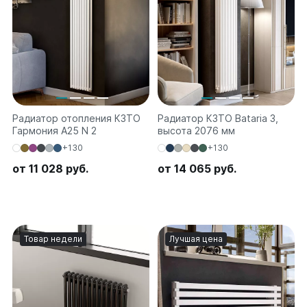
Quadrum Neo 50 V
Quadrum Neo 50 H
Завалинки
Завалинка Гармония
Завалинка РС
Радиатор отопления КЗТО
Радиатор КЗТО Bataria 3,
Зеркала
Гармония А25 N 2
высота 2076 мм
Зеркало А40
+130
+130
Зеркало Г
от 11 028 руб.
от 14 065 руб.
Зеркало П
Зеркало С
Товар недели
Лучшая цена