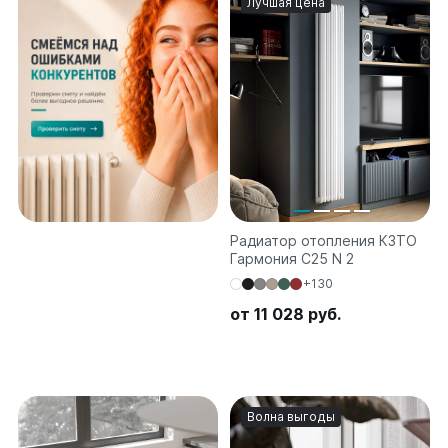
Лучшая цена
Ellipse
Ellipse S V
Ellipse S H
Ellipse P V
Ellipse P H
Гармония
Гармония 1, 2
Гармония С40
Радиатор отопления КЗТО
Гармония C25 N
Гармония C25 N 2
Гармония А40
+130
Гармония А25 N
Гармония А20
от 11 028 руб.
РС и РСК
РС
РСК
Волна выгоды