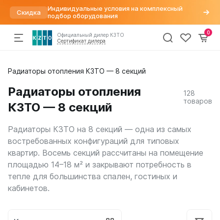
Индивидуальные условия на комплексный
Скидка
подбор оборудования
0
Официальный дилер КЗТО
Сертификат дилера
Радиаторы
Радиаторы отопления КЗТО — 8 секций
По параметрам
Напольные конвекторы
Арматура для радиаторов
Хит
отопления
Дизайн радиаторы
Элегант
Варианты подключений
Радиаторы отопления
128
Вертикальные
Элегант Мини
Вентили для радиаторов
Конвекторы
товаров
КЗТО — 8 секций
Трубчатые
Элегант Плюс
Воздухоудалители и заглушки
Горизонтальные
Элегант В
Краны шаровые
Комплектующие
Напольные
Кронштейны
Радиаторы КЗТО на 8 секций — одна из самых
Квадратный профиль
Термостатические головки
востребованных конфигураций для типовых
Внутрипольные конвекторы
Круглый профиль
Фитинги
Распродажа
%
квартир. Восемь секций рассчитаны на помещение
Бриз
Плоские
площадью 14–18 м² и закрывают потребность в
Бриз Нерж
Высокие
тепле для большинства спален, гостиных и
Бриз В
Низкие
Могут
Бриз В Нерж
кабинетов.
быть
Для квартиры
Бриз В Turbo
трудности
Для дома
Бриз В Turbo Нерж
с
В стиле лофт
получением