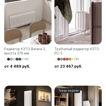
Соло
Соло В
Соло Г
Параллели
Параллели В
Параллели Г
Quadrum
Радиатор КЗТО Bataria 3,
Трубчатый радиатор КЗТО
высота 376 мм
РС-5
Quadrum 30 H
+130
+130
Quadrum 30 V
Quadrum 40 H
от 4 489 руб.
от 23 467 руб.
Quadrum 40 V
Quadrum 50 H
Quadrum 50 V
Quadrum 60 H
Товар недели
Quadrum 60 V
Quadrum NEO