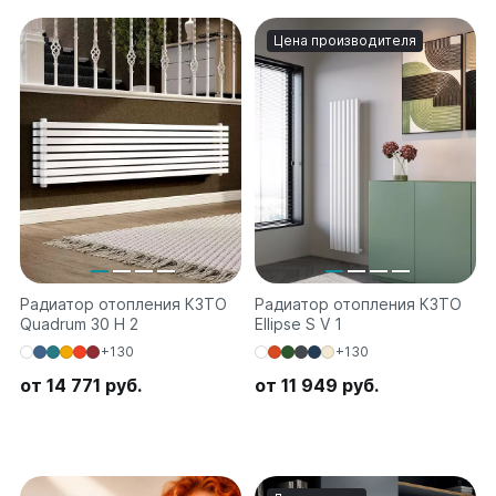
на 13 секций
на 14 секций
Цена производителя
на 15 секций
на 16 секций
на 17 секций
на 18 секций
на 19 секций
на 20 секций
По цветам
Белые
Серые
Радиатор отопления КЗТО
Радиатор отопления КЗТО
Черные
Quadrum 30 H 2
Ellipse S V 1
+130
+130
Bataria
от 14 771 руб.
от 11 949 руб.
Bataria 2
Bataria 3
Bataria Retro 2
Bataria Retro 3