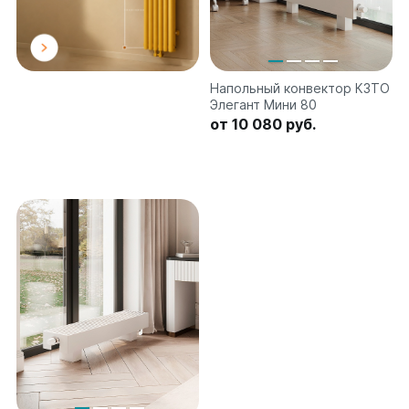
на 13 секций
на 14 секций
на 15 секций
на 16 секций
Напольный конвектор КЗТО
на 17 секций
Элегант Мини 80
на 18 секций
от 10 080 руб.
на 19 секций
на 20 секций
По цветам
Белые
Серые
Черные
Bataria
Bataria 2
Bataria 3
Bataria Retro 2
Bataria Retro 3