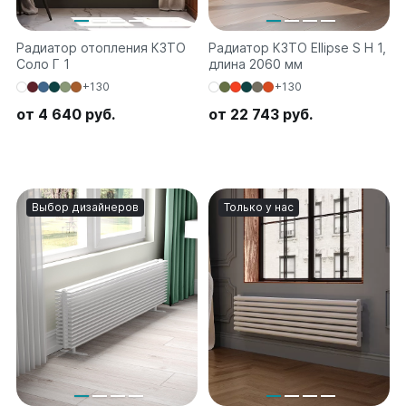
на 13 секций
на 14 секций
Радиатор отопления КЗТО
Радиатор КЗТО Ellipse S H 1,
на 15 секций
Соло Г 1
длина 2060 мм
на 16 секций
+130
+130
на 17 секций
на 18 секций
от 4 640 руб.
от 22 743 руб.
на 19 секций
на 20 секций
По цветам
Выбор дизайнеров
Только у нас
Белые
Серые
Черные
Bataria
Bataria 2
Bataria 3
Bataria Retro 2
Bataria Retro 3