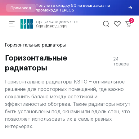
Получите скидку 5% на весь заказ по
Промокод
промокоду TEPLO5
0
Официальный дилер КЗТО
Сертификат дилера
Радиаторы
Горизонтальные радиаторы
По параметрам
Напольные конвекторы
Арматура для радиаторов
Хит
отопления
Дизайн радиаторы
Элегант
Варианты подключений
Горизонтальные
24
Вертикальные
Элегант Мини
Вентили для радиаторов
Конвекторы
товара
радиаторы
Трубчатые
Элегант Плюс
Воздухоудалители и заглушки
Горизонтальные
Элегант В
Краны шаровые
Комплектующие
Напольные
Кронштейны
Горизонтальные радиаторы КЗТО – оптимальное
Квадратный профиль
Термостатические головки
решение для просторных помещений, где важно
Внутрипольные конвекторы
Круглый профиль
Фитинги
Распродажа
%
сохранить баланс между эстетикой и
Бриз
Плоские
эффективностью обогрева. Такие радиаторы могут
Бриз Нерж
Высокие
быть установлены под окнами или вдоль стен, что
Бриз В
Низкие
Могут
Бриз В Нерж
позволяет использовать их в самых разных
быть
Для квартиры
Бриз В Turbo
интерьерах.
трудности
Для дома
Бриз В Turbo Нерж
с
В стиле лофт
получением