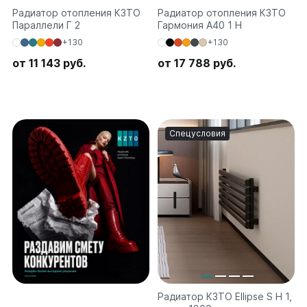
Радиатор отопления КЗТО
Радиатор отопления КЗТО
Ellipse
Параллели Г 2
Гармония А40 1 H
Ellipse S V
+130
+130
Ellipse S H
от 11 143 руб.
от 17 788 руб.
Ellipse P V
Ellipse P H
Гармония
Спецусловия
Гармония 1, 2
Гармония С40
Гармония C25 N
Гармония А40
Гармония А25 N
Гармония А20
РС и РСК
РС
РСК
Радиатор КЗТО Ellipse S H 1,