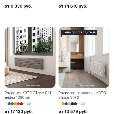
Quadrum Neo 50 V
от 9 330 руб.
от 14 610 руб.
Quadrum Neo 50 H
Завалинки
Завалинка Гармония
Цена производителя
Завалинка РС
Зеркала
Зеркало А40
Зеркало Г
Зеркало П
Зеркало С
Радиатор КЗТО Ellipse S H 1,
Радиатор отопления КЗТО
длина 1360 мм
Ellipse S H 2
+130
+130
от 17 130 руб.
от 10 579 руб.