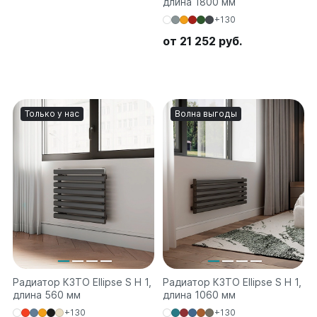
длина 1800 мм
Соло
+130
Соло В
Соло Г
от 21 252 руб.
Параллели
Параллели В
Параллели Г
Только у нас
Волна выгоды
Quadrum
Quadrum 30 H
Quadrum 30 V
Quadrum 40 H
Quadrum 40 V
Quadrum 50 H
Quadrum 50 V
Quadrum 60 H
Quadrum 60 V
Радиатор КЗТО Ellipse S H 1,
Радиатор КЗТО Ellipse S H 1,
длина 560 мм
длина 1060 мм
Quadrum NEO
+130
+130