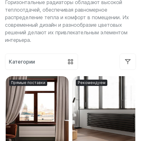
Горизонтальные радиаторы обладают высокой
Боковое подключение
сообщений
теплоотдачей, обеспечивая равномерное
в
Нижнее подключение
WhatsApp
распределение тепла и комфорт в помещении. Их
Стальные
и
Российские
современный дизайн и разнообразие цветовых
Telegram,
Длинные
решений делают их привлекательным элементом
воспользуйтесь
Под окно
другими
интерьера.
каналами
С терморегулятором
связи.
Тонкие
Узкие
Категории
Написать
в
По секциям
WhatsApp
на 4 секции
Прямые поставки
Рекомендуем
на 5 секций
Написать
на 6 секций
в
на 7 секций
Telegram
на 8 секций
на 9 секций
Написать
на 10 секций
в Max
на 11 секций
на 12 секций