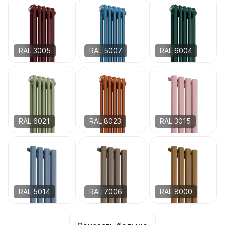
RAL 3005
RAL 5007
RAL 6004
RAL 6021
RAL 8023
RAL 3015
RAL 5014
RAL 7006
RAL 8000