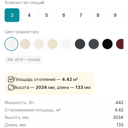
Количество секций
на 13 секций
на 14 секций
3
4
5
6
7
8
9
на 15 секций
на 16 секций
на 17 секций
Цвет радиатора
на 18 секций
на 19 секций
на 20 секций
RAL 9016 — Белый
По цветам
Белые
Серые
Площадь отопления —
4.42
м²
Черные
Высота —
2034
мм,
длина —
133
мм
Bataria
Мощность, Вт
442
Bataria 2
Отапливаемая площадь, м²
4.42
Bataria 3
Bataria Retro 2
Высота, мм
2034
Bataria Retro 3
Длина, мм
133