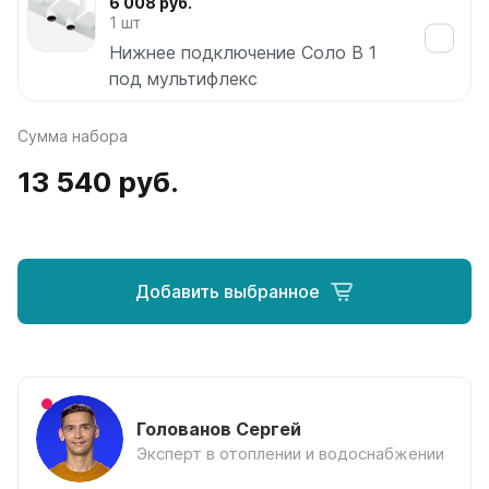
6 008 руб.
Соло
1 шт
Соло В
Нижнее подключение Соло В 1
Соло Г
под мультифлекс
Параллели
Сумма набора
Параллели В
Параллели Г
13 540 руб.
Quadrum
Quadrum 30 H
Quadrum 30 V
Добавить выбранное
Quadrum 40 H
Quadrum 40 V
Quadrum 50 H
Quadrum 50 V
Quadrum 60 H
Quadrum 60 V
Голованов Сергей
Эксперт в отоплении и водоснабжении
Quadrum NEO