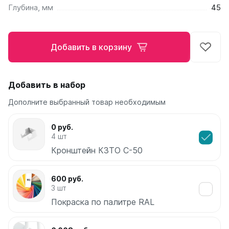
Глубина, мм
45
Ellipse
Ellipse S V
Ellipse S H
Добавить в корзину
Ellipse P V
Ellipse P H
Добавить в набор
Гармония
Гармония 1, 2
Дополните выбранный товар необходимым
Гармония С40
Гармония C25 N
0 руб.
Гармония А40
4 шт
Гармония А25 N
Кронштейн КЗТО С-50
Гармония А20
600 руб.
РС и РСК
3 шт
РС
Покраска по палитре RAL
РСК