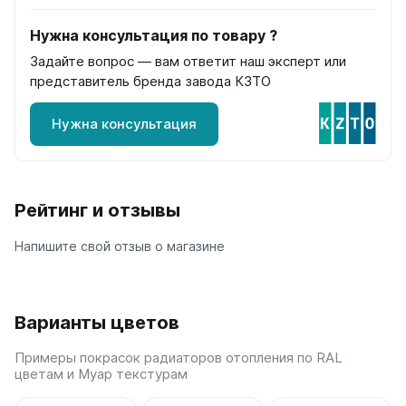
Quadrum Neo 50 V
Quadrum Neo 50 H
Нужна консультация по товару ?
Задайте вопрос — вам ответит наш эксперт или
Завалинки
представитель бренда завода КЗТО
Завалинка Гармония
Завалинка РС
Нужна консультация
Зеркала
Зеркало А40
Рейтинг и отзывы
Зеркало Г
Зеркало П
Напишите свой отзыв о магазине
Зеркало С
Варианты цветов
Примеры покрасок радиаторов отопления по RAL
цветам и Муар текстурам