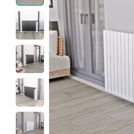
Могут быть трудности с получением
сообщений в WhatsApp и Telegram,
Ellipse
воспользуйтесь другими каналами
связи.
Ellipse S 
Ellipse S 
Написать в WhatsApp
Ellipse P 
Написать в Telegram
Ellipse P
Написать в Max
Паралл
Паралле
Параллел