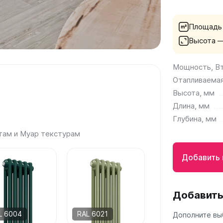
а
Площадь
 А40
Высота 
Г
 П
Мощность, В
 С
Отапливаемая
Высота, мм
Длина, мм
Глубина, мм
там и Муар текстурам
Добавить 
Добавить
L 6004
RAL 6021
Дополните вы