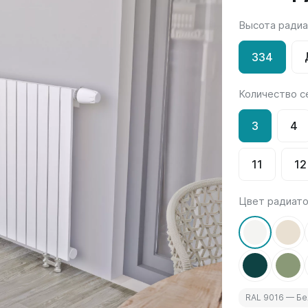
Высота ради
Гармония
РС и РСК
V
Гармония 1, 2
РС
334
H
Гармония С40
РСК
V
Гармония C25 N
Количество с
 H
Гармония А40
Гармония А25 N
3
4
Гармония А20
11
12
ели
Quadrum
Quadrum NEO
ли В
Quadrum 30 H
Quadrum Neo 50 V
Цвет радиат
и Г
Quadrum 30 V
Quadrum Neo 50 H
Quadrum 40 H
Quadrum 40 V
Quadrum 50 H
Quadrum 50 V
RAL 9016 — Б
Еще...