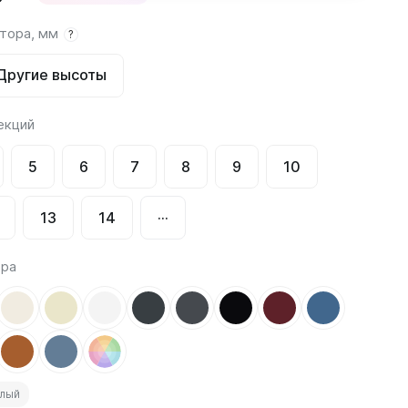
атора, мм
?
Соло
Соло В
Другие высоты
Соло Г
екций
5
6
7
8
9
10
13
14
···
Завалинки
Завалинка Гармония
ора
Завалинка РС
елый