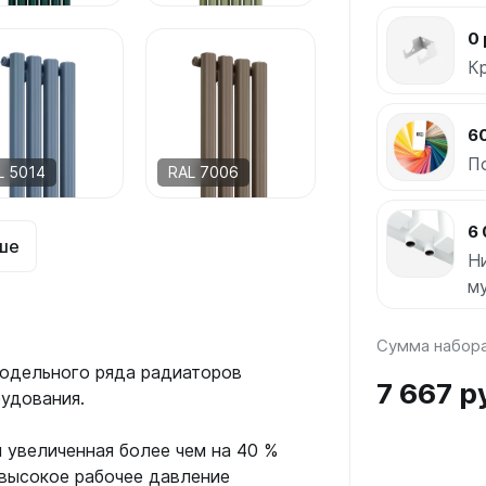
0 
К
6
П
L 5014
RAL 7006
6 
ше
Н
м
Сумма набор
модельного ряда радиаторов
7 667 р
удования.
 увеличенная более чем на 40 %
 высокое рабочее давление