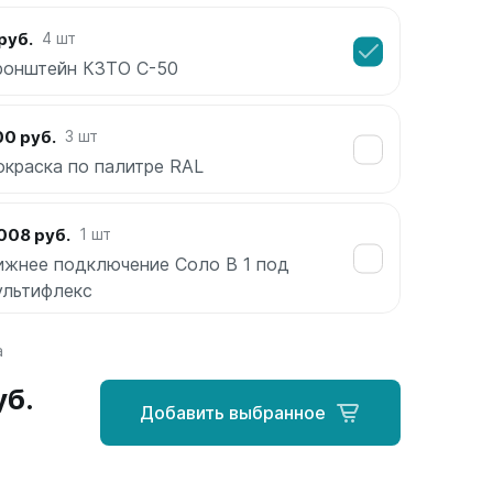
руб.
4 шт
ронштейн КЗТО С-50
00 руб.
3 шт
окраска по палитре RAL
008 руб.
1 шт
ижнее подключение Соло В 1 под
ультифлекс
а
уб.
Добавить выбранное