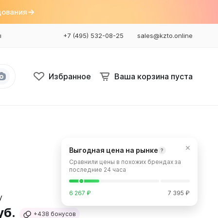
дования
ы
+7 (495) 532-08-25
sales@kzto.online
Избранное
Ваша корзина пуста
Bataria
Bataria 2
×
Выгодная цена на рынке
?
Bataria 3
Сравнили цены в похожих брендах за
Bataria Retro 2
последние 24 часа
Bataria Retro 3
6 267 ₽
7 395 ₽
уб.
+438
бонусов