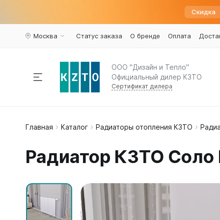
Скидка
Москва
Статус заказа
О бренде
Оплата
Доста
ООО "Дизайн и Тепло"
Официальный дилер КЗТО
Сертификат дилера
Радиаторы отопления
Главная
Каталог
Радиаторы отопления КЗТО
Ради
По пар
Наполь
Армату
Дизайн 
Элегант
Вариант
Конвекторы
Радиатор КЗТО Соло 
Вертика
Элегант 
Вентили 
Комплектующие
Трубчат
Элегант
Воздухоу
Горизон
Элегант 
Краны ш
Напольн
Кронште
Распродажа
%
Квадрат
Термост
Еще...
Еще...