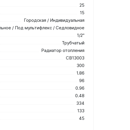
25
15
Городская / Индивидуальная
льное / Под мультифлекс / Седловидное
1/2"
Трубчатый
Радиатор отопления
СВ13003
300
1.86
96
0.96
0.48
334
133
45