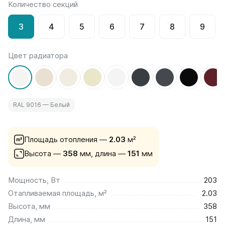
Количество секций
на 13 секций
на 14 секций
3
4
5
6
7
8
9
на 15 секций
на 16 секций
на 17 секций
Цвет радиатора
на 18 секций
на 19 секций
на 20 секций
RAL 9016 — Белый
По цветам
Белые
Серые
Площадь отопления —
2.03
м²
Черные
Высота —
358
мм,
длина —
151
мм
Bataria
Мощность, Вт
203
Bataria 2
Отапливаемая площадь, м²
2.03
Bataria 3
Bataria Retro 2
Высота, мм
358
Bataria Retro 3
Длина, мм
151