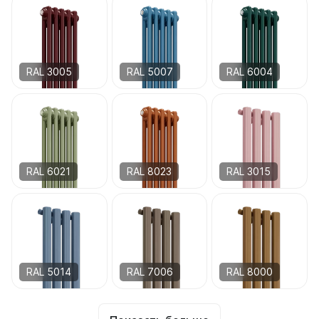
RAL 3005
RAL 5007
RAL 6004
RAL 6021
RAL 8023
RAL 3015
RAL 5014
RAL 7006
RAL 8000