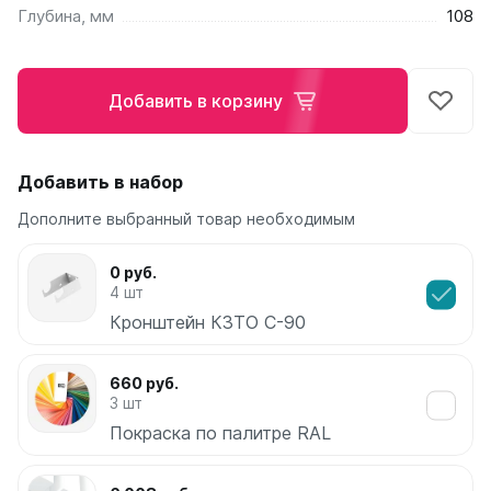
Глубина, мм
108
Ellipse
Ellipse S V
Ellipse S H
Добавить в корзину
Ellipse P V
Ellipse P H
Добавить в набор
Гармония
Гармония 1, 2
Дополните выбранный товар необходимым
Гармония С40
Гармония C25 N
0 руб.
Гармония А40
4 шт
Гармония А25 N
Кронштейн КЗТО С-90
Гармония А20
660 руб.
РС и РСК
3 шт
РС
Покраска по палитре RAL
РСК