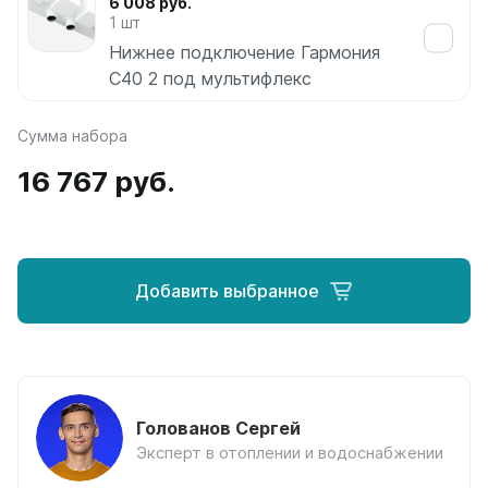
6 008 руб.
Соло
1 шт
Соло В
Нижнее подключение Гармония
Соло Г
С40 2 под мультифлекс
Параллели
Сумма набора
Параллели В
Параллели Г
16 767 руб.
Quadrum
Quadrum 30 H
Quadrum 30 V
Добавить выбранное
Quadrum 40 H
Quadrum 40 V
Quadrum 50 H
Quadrum 50 V
Quadrum 60 H
Quadrum 60 V
Голованов Сергей
Эксперт в отоплении и водоснабжении
Quadrum NEO