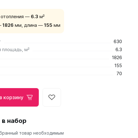
 отопления —
6.3
м²
—
1826
мм,
длина —
155
мм
т
630
 площадь, м²
6.3
1826
155
70
в корзину
 в набор
бранный товар необходимым