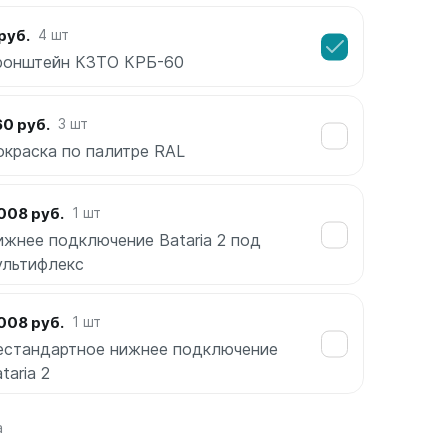
руб.
4 шт
ронштейн КЗТО КРБ-60
0 руб.
3 шт
окраска по палитре RAL
008 руб.
1 шт
ижнее подключение Bataria 2 под
ультифлекс
008 руб.
1 шт
естандартное нижнее подключение
taria 2
а