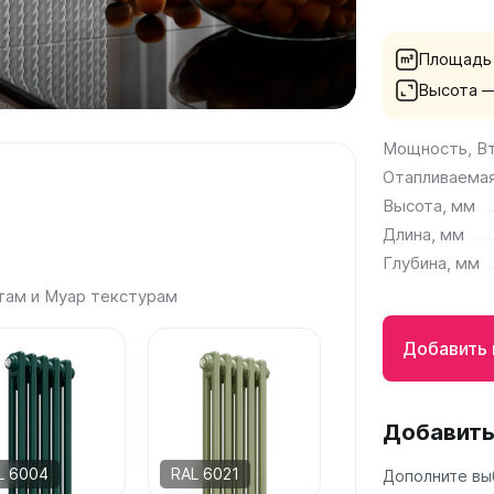
а
Площадь
 А40
Высота 
Г
 П
Мощность, В
 С
Отапливаемая
Высота, мм
Длина, мм
Глубина, мм
там и Муар текстурам
Добавить 
Добавить
L 6004
RAL 6021
Дополните вы