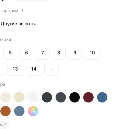
атора, мм
?
Соло
Соло В
Другие высоты
Соло Г
екций
5
6
7
8
9
10
13
14
···
Завалинки
Завалинка Гармония
ора
Завалинка РС
елый