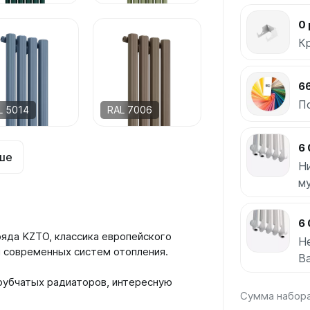
0 
К
66
П
L 5014
RAL 7006
6 
ше
Н
м
6 
ряда KZTO, классика европейского
Н
ля современных систем отопления.
Ba
рубчатых радиаторов, интересную
Сумма набор