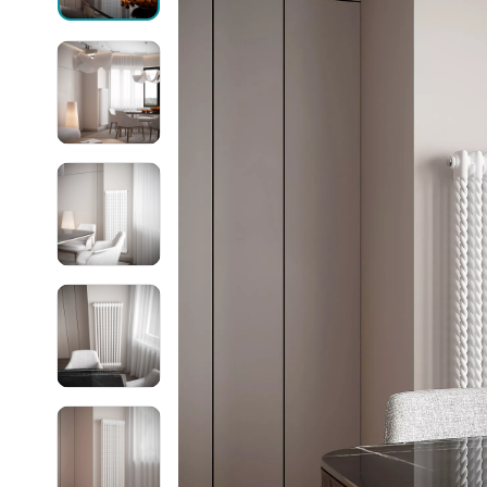
Могут быть трудности с получением
сообщений в WhatsApp и Telegram,
Ellipse
воспользуйтесь другими каналами
связи.
Ellipse S 
Ellipse S 
Написать в WhatsApp
Ellipse P 
Написать в Telegram
Ellipse P
Написать в Max
Паралл
Паралле
Параллел