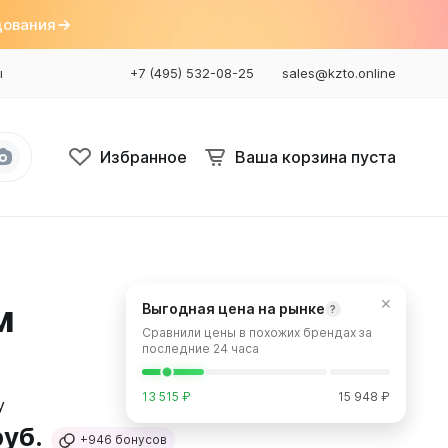
дования
ы
+7 (495) 532-08-25
sales@kzto.online
Избранное
Ваша корзина пуста
Bataria
Bataria 2
×
м
Выгодная цена на рынке
?
Bataria 3
Сравнили цены в похожих брендах за
Bataria Retro 2
последние 24 часа
Bataria Retro 3
13 515 ₽
15 948 ₽
руб.
+946
бонусов