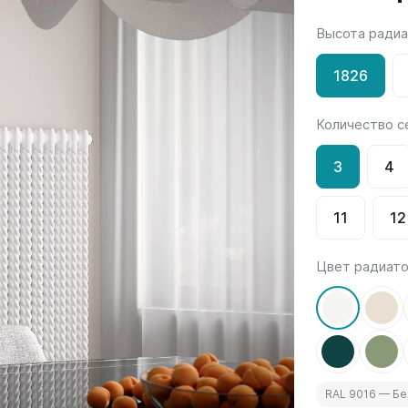
Высота ради
Гармония
РС и РСК
V
Гармония 1, 2
РС
1826
H
Гармония С40
РСК
V
Гармония C25 N
Количество с
 H
Гармония А40
Гармония А25 N
3
4
Гармония А20
11
12
ели
Quadrum
Quadrum NEO
ли В
Quadrum 30 H
Quadrum Neo 50 V
Цвет радиат
и Г
Quadrum 30 V
Quadrum Neo 50 H
Quadrum 40 H
Quadrum 40 V
Quadrum 50 H
Quadrum 50 V
RAL 9016 — Б
Еще...