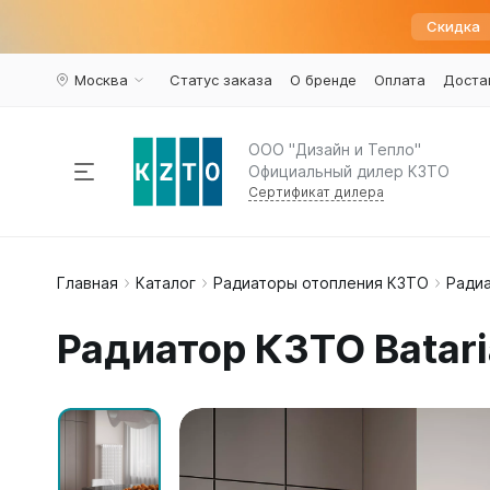
Скидка
Москва
Статус заказа
О бренде
Оплата
Доста
ООО "Дизайн и Тепло"
Официальный дилер КЗТО
Сертификат дилера
Радиаторы отопления
Главная
Каталог
Радиаторы отопления КЗТО
Радиа
По пар
Наполь
Армату
Дизайн 
Элегант
Вариант
Конвекторы
Радиатор КЗТО Batari
Вертика
Элегант 
Вентили 
Комплектующие
Трубчат
Элегант
Воздухоу
Горизон
Элегант 
Краны ш
Напольн
Кронште
Распродажа
%
Квадрат
Термост
Еще...
Еще...