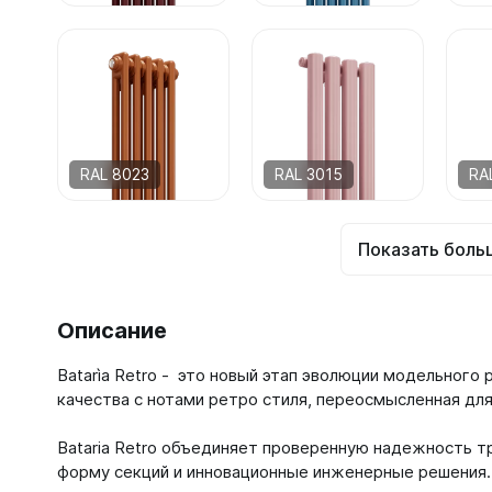
RAL 8023
RAL 3015
RA
Показать боль
Описание
Batarìa Retro - это новый этап эволюции модельного 
качества c нотами ретро стиля, переосмысленная д
Bataria Retro объединяет проверенную надежность т
форму секций и инновационные инженерные решения.