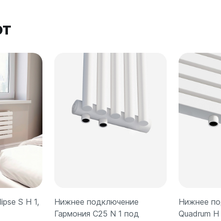
ют
pse S H 1,
Нижнее подключение
Нижнее по
Гармония С25 N 1 под
Quadrum H