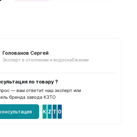
Соло
Соло В
Соло Г
Голованов Сергей
Эксперт в отоплении и водоснабжении
Завалинки
сультация по товару ?
Завалинка Гармония
прос — вам ответит наш эксперт или
Завалинка РС
ель бренда завода КЗТО
консультация