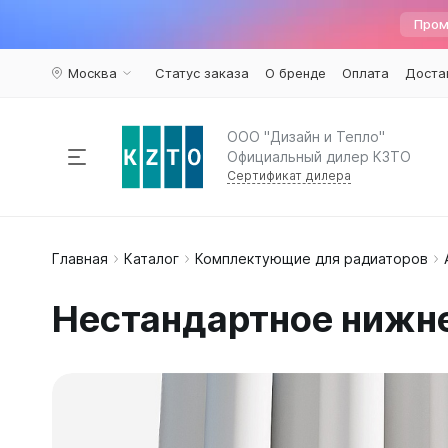
Пром
Москва
Статус заказа
О бренде
Оплата
Доста
ООО "Дизайн и Тепло"
Официальный дилер КЗТО
Сертификат дилера
Радиаторы отопления
Главная
Каталог
Комплектующие для радиаторов
По пар
Наполь
Армату
Дизайн 
Элегант
Вариант
Конвекторы
Нестандартное нижне
Вертика
Элегант 
Вентили 
Комплектующие
Трубчат
Элегант
Воздухоу
Горизон
Элегант 
Краны ш
Напольн
Кронште
Распродажа
%
Квадрат
Термост
Еще...
Еще...