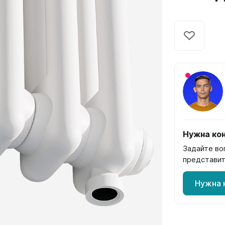
Гармония
РС и РСК
V
Гармония 1, 2
РС
H
Гармония С40
РСК
V
Гармония C25 N
 H
Гармония А40
Гармония А25 N
Гармония А20
ели
Quadrum
Quadrum NEO
Нужна кон
ли В
Quadrum 30 H
Quadrum Neo 50 V
Задайте во
и Г
Quadrum 30 V
Quadrum Neo 50 H
представит
Quadrum 40 H
Quadrum 40 V
Нужна 
Quadrum 50 H
Quadrum 50 V
Еще...