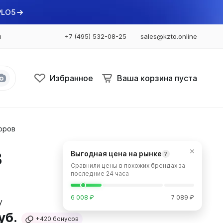
PLO5
ы
+7 (495) 532-08-25
sales@kzto.online
Избранное
Ваша корзина пуста
оров
Bataria
Bataria 2
×
3
Выгодная цена на рынке
?
Bataria 3
Сравнили цены в похожих брендах за
Bataria Retro 2
последние 24 часа
Bataria Retro 3
6 008 ₽
7 089 ₽
уб.
+420
бонусов