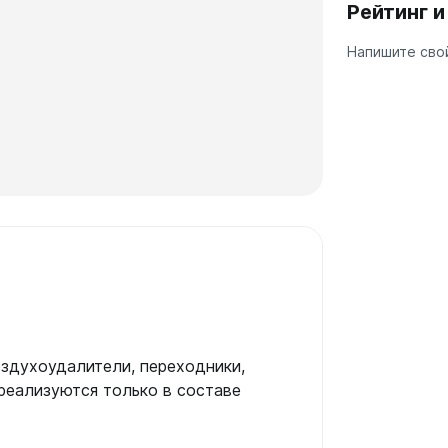
Рейтинг 
а
Напишите свой
 А40
Г
 П
 С
оздухоудалители, переходники,
реализуются только в составе