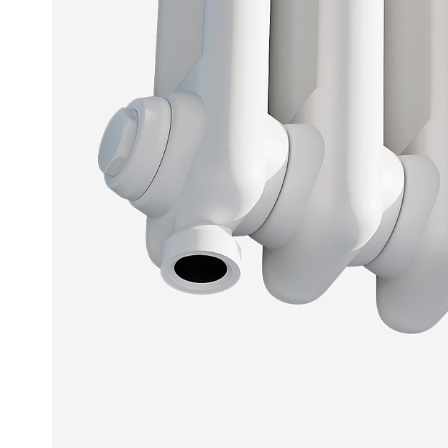
Могут быть трудности с получением
сообщений в WhatsApp и Telegram,
Ellipse
воспользуйтесь другими каналами
связи.
Ellipse S 
Ellipse S 
Написать в WhatsApp
Ellipse P 
Написать в Telegram
Ellipse P
Написать в Max
Паралл
Паралле
Параллел