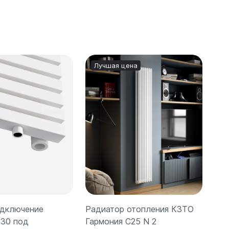
Лучшая цена
дключение
Радиатор отопления КЗТО
Вну
 30 под
Гармония C25 N 2
КЗТ