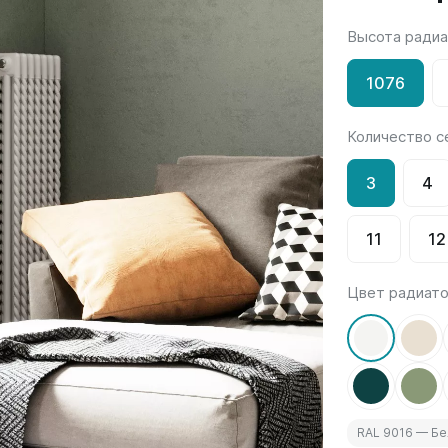
Высота ради
Гармония
РС и РСК
V
Гармония 1, 2
РС
1076
H
Гармония С40
РСК
V
Гармония C25 N
Количество с
 H
Гармония А40
Гармония А25 N
3
4
Гармония А20
11
12
ели
Quadrum
Quadrum NEO
ли В
Quadrum 30 H
Quadrum Neo 50 V
Цвет радиат
и Г
Quadrum 30 V
Quadrum Neo 50 H
Quadrum 40 H
Quadrum 40 V
Quadrum 50 H
Quadrum 50 V
RAL 9016 — Б
Еще...