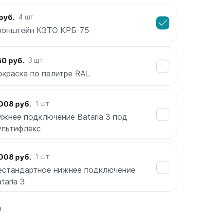
руб.
4 шт
ронштейн КЗТО КРБ-75
0 руб.
3 шт
окраска по палитре RAL
008 руб.
1 шт
ижнее подключение Bataria 3 под
ультифлекс
008 руб.
1 шт
естандартное нижнее подключение
taria 3
а