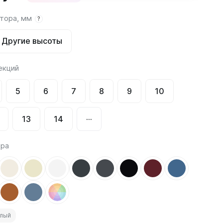
атора, мм
?
Соло
Соло В
Другие высоты
Соло Г
екций
5
6
7
8
9
10
13
14
···
Завалинки
Завалинка Гармония
ора
Завалинка РС
елый