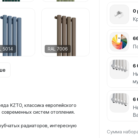
0 
К
66
П
L 5014
RAL 7006
6 
ше
Н
м
6 
ряда KZTO, классика европейского
Н
ля современных систем отопления.
Ba
рубчатых радиаторов, интересную
Сумма набор