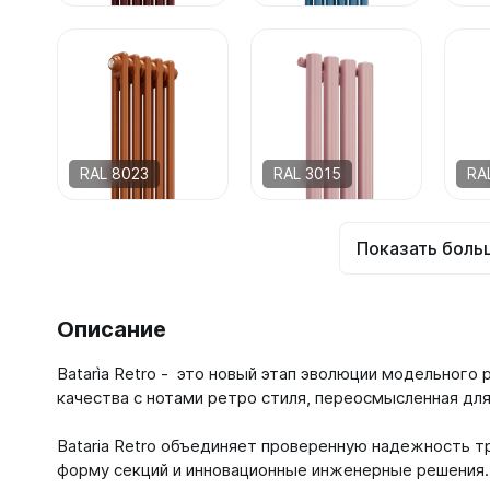
RAL 8023
RAL 3015
RA
Показать боль
Описание
Batarìa Retro - это новый этап эволюции модельного 
качества c нотами ретро стиля, переосмысленная д
Bataria Retro объединяет проверенную надежность т
форму секций и инновационные инженерные решения.