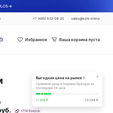
PLO5
ы
+7 (495) 532-08-25
sales@kzto.online
Избранное
Ваша корзина пуста
Bataria
Bataria 2
×
м
Выгодная цена на рынке
?
Bataria 3
Сравнили цены в похожих брендах за
Bataria Retro 2
последние 24 часа
Bataria Retro 3
11 058 ₽
13 048 ₽
руб.
+774
бонуса