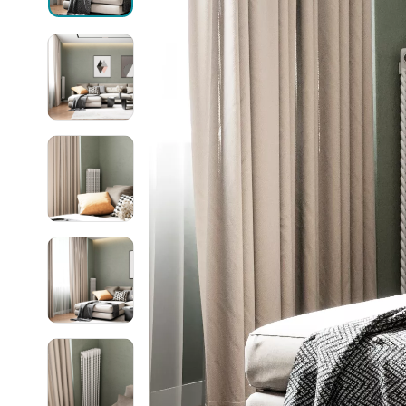
Могут быть трудности с получением
сообщений в WhatsApp и Telegram,
Ellipse
воспользуйтесь другими каналами
связи.
Ellipse S 
Ellipse S 
Написать в WhatsApp
Ellipse P 
Написать в Telegram
Ellipse P
Написать в Max
Паралл
Паралле
Параллел