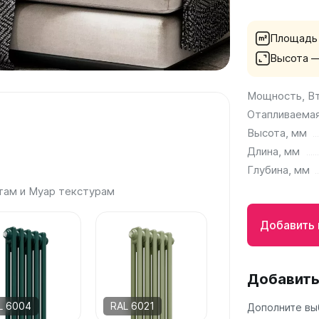
а
Площадь
 А40
Высота 
Г
 П
Мощность, В
 С
Отапливаемая
Высота, мм
Длина, мм
Глубина, мм
там и Муар текстурам
Добавить 
Добавить
L 6004
RAL 6021
Дополните вы