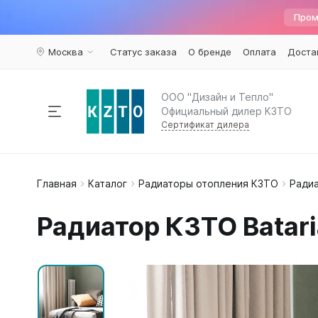
Пром
Москва
Статус заказа
О бренде
Оплата
Доста
ООО "Дизайн и Тепло"
Официальный дилер КЗТО
Сертификат дилера
Радиаторы отопления
Главная
Каталог
Радиаторы отопления КЗТО
Радиа
По пар
Наполь
Армату
Дизайн 
Элегант
Вариант
Конвекторы
Радиатор КЗТО Batari
Вертика
Элегант 
Вентили 
Комплектующие
Трубчат
Элегант
Воздухоу
Горизон
Элегант 
Краны ш
Напольн
Кронште
Распродажа
%
Квадрат
Термост
Еще...
Еще...