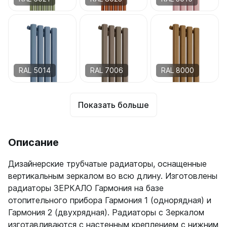
Quadrum Neo 50 V
Quadrum Neo 50 H
Завалинки
Завалинка Гармония
Завалинка РС
RAL 5014
RAL 7006
RAL 8000
Зеркала
Показать больше
Зеркало А40
Зеркало Г
Зеркало П
Зеркало С
Описание
Дизайнерские трубчатые радиаторы, оснащенные
вертикальным зеркалом во всю длину. Изготовлены
радиаторы ЗЕРКАЛО Гармония на базе
отопительного прибора Гармония 1 (однорядная) и
Гармония 2 (двухрядная). Радиаторы с Зеркалом
изготавливаются с настенным креплением с нижним