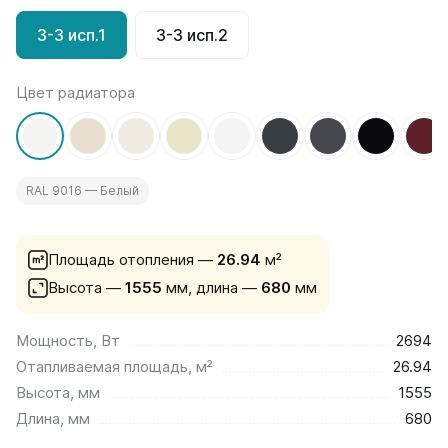
на 13 секций
3-3 исп.1
3-3 исп.2
на 14 секций
на 15 секций
на 16 секций
Цвет радиатора
на 17 секций
на 18 секций
на 19 секций
на 20 секций
RAL 9016 — Белый
По цветам
Белые
Площадь отопления —
26.94
м²
Серые
Высота —
1555
Черные
мм,
длина —
680
мм
Bataria
Мощность, Вт
2694
Bataria 2
Отапливаемая площадь, м²
26.94
Bataria 3
Высота, мм
1555
Bataria Retro 2
Длина, мм
680
Bataria Retro 3