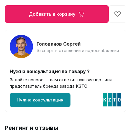
Ellipse
Добавить в корзину
Ellipse S V
Ellipse S H
Ellipse P V
Ellipse P H
Голованов Сергей
Эксперт в отоплении и водоснабжении
Гармония
Гармония 1, 2
Гармония С40
Нужна консультация по товару ?
Гармония C25 N
Гармония А40
Задайте вопрос — вам ответит наш эксперт или
Гармония А25 N
представитель бренда завода КЗТО
Гармония А20
Нужна консультация
РС и РСК
РС
РСК
Рейтинг и отзывы