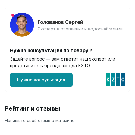
Ellipse
Ellipse S V
Голованов Сергей
Ellipse S H
Эксперт в отоплении и водоснабжении
Ellipse P V
Ellipse P H
Нужна консультация по товару ?
Гармония
Задайте вопрос — вам ответит наш эксперт или
Гармония 1, 2
представитель бренда завода КЗТО
Гармония С40
Гармония C25 N
Нужна консультация
Гармония А40
Гармония А25 N
Гармония А20
Рейтинг и отзывы
РС и РСК
РС
Напишите свой отзыв о магазине
РСК