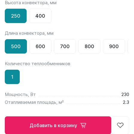
Высота конвектора, мм
на 13 секций
на 14 секций
250
400
на 15 секций
на 16 секций
на 17 секций
Длина конвектора, мм
на 18 секций
на 19 секций
500
600
700
800
900
на 20 секций
Количество теплообменников
По цветам
Белые
1
Серые
Черные
Мощность, Вт
230
Bataria
Отапливаемая площадь, м²
2.3
Bataria 2
Bataria 3
Bataria Retro 2
Добавить в корзину
Bataria Retro 3