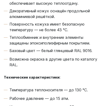
обеспечивает высокую теплоотдачу.
Quadrum Neo 50 V
Quadrum Neo 50 H
Декоративный кожух оснащён продольной
алюминиевой решёткой.
Завалинки
Поверхность кожуха имеет безопасную
Завалинка Гармония
температуру — не более 43 °С.
Завалинка РС
Теплообменник и внутренние элементы
защищены эпоксиполиэфирным покрытием.
Зеркала
Зеркало А40
Базовый цвет — белый глянцевый RAL 9016.
Зеркало Г
Возможна окраска в другие цвета по каталогу
Зеркало П
RAL.
Зеркало С
Технические характеристики:
Температура теплоносителя — до 130 °С.
Рабочее давление — до 15 атм.