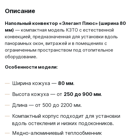
Соло
Описание
Соло В
Соло Г
Напольный конвектор «Элегант Плюс» (ширина 80
мм)
— компактная модель КЗТО с естественной
Параллели
конвекцией, предназначенная для установки вдоль
Параллели В
панорамных окон, витражей и в помещениях с
Параллели Г
ограниченным пространством под отопительное
оборудование.
Quadrum
Особенности модели:
Quadrum 30 H
Quadrum 30 V
Ширина кожуха —
80 мм
.
Quadrum 40 H
Quadrum 40 V
Высота кожуха — от
250 до 900 мм
.
Quadrum 50 H
Quadrum 50 V
Длина — от 500 до 2200 мм.
Quadrum 60 H
Компактный корпус подходит для установки
Quadrum 60 V
вдоль остекления и низких подоконников.
Quadrum NEO
Медно-алюминиевый теплообменник