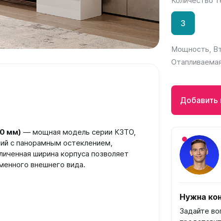
Количество 
а
3
 А40
Г
Мощность, В
 П
Отапливаемая
 С
Добавить 
0 мм)
— мощная модель серии КЗТО,
ий с панорамным остеклением,
личенная ширина корпуса позволяет
менного внешнего вида.
Нужна кон
Задайте во