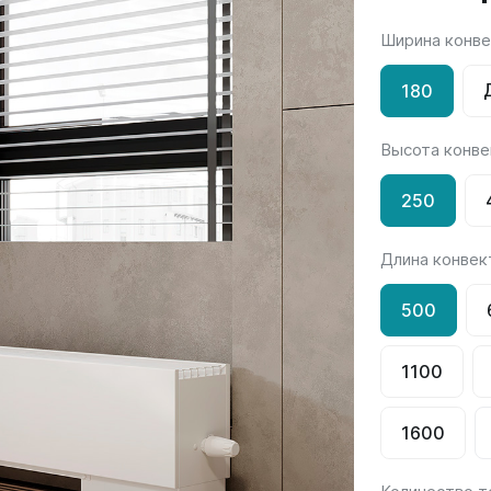
Ширина конве
Гармония
РС и РСК
V
Гармония 1, 2
РС
180
H
Гармония С40
РСК
V
Гармония C25 N
Высота конве
 H
Гармония А40
Гармония А25 N
250
Гармония А20
Длина конвек
ели
Quadrum
Quadrum NEO
500
ли В
Quadrum 30 H
Quadrum Neo 50 V
и Г
Quadrum 30 V
Quadrum Neo 50 H
Quadrum 40 H
1100
Quadrum 40 V
Quadrum 50 H
1600
Quadrum 50 V
Еще...