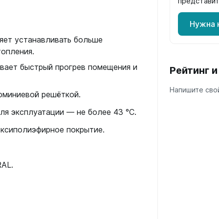
представит
Нужна 
яет устанавливать больше
опления.
ает быстрый прогрев помещения и
Рейтинг 
Напишите свой
юминиевой решёткой.
ля эксплуатации — не более 43 °С.
оксиполиэфирное покрытие.
RAL.