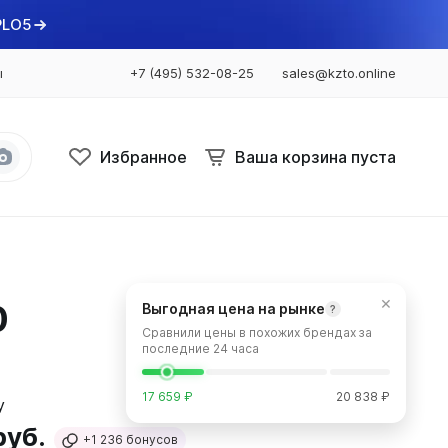
PLO5
ы
+7 (495) 532-08-25
sales@kzto.online
Избранное
Ваша корзина пуста
Bataria
Bataria 2
×
0
Выгодная цена на рынке
?
Bataria 3
Сравнили цены в похожих брендах за
Bataria Retro 2
последние 24 часа
Bataria Retro 3
17 659 ₽
20 838 ₽
руб.
+1 236
бонусов