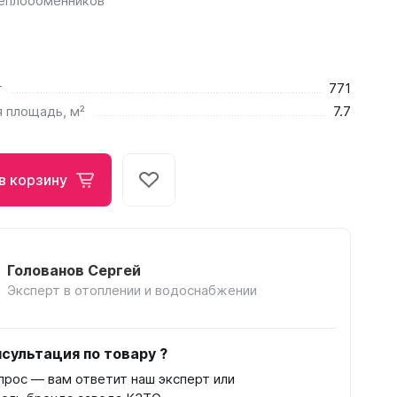
теплообменников
т
771
 площадь, м²
7.7
в корзину
Голованов Сергей
Эксперт в отоплении и водоснабжении
сультация по товару ?
прос — вам ответит наш эксперт или