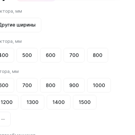
ктора, мм
Соло
Соло В
Другие ширины
Соло Г
ктора, мм
400
500
600
700
800
тора, мм
Завалинки
600
700
800
900
1000
Завалинка Гармония
Завалинка РС
1200
1300
1400
1500
···