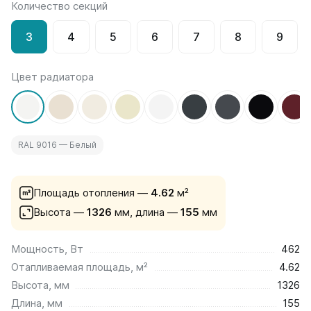
Количество секций
на 13 секций
на 14 секций
3
4
5
6
7
8
9
на 15 секций
на 16 секций
на 17 секций
Цвет радиатора
на 18 секций
на 19 секций
на 20 секций
RAL 9016 — Белый
По цветам
Белые
Серые
Площадь отопления —
4.62
м²
Черные
Высота —
1326
мм,
длина —
155
мм
Bataria
Мощность, Вт
462
Bataria 2
Отапливаемая площадь, м²
4.62
Bataria 3
Bataria Retro 2
Высота, мм
1326
Bataria Retro 3
Длина, мм
155