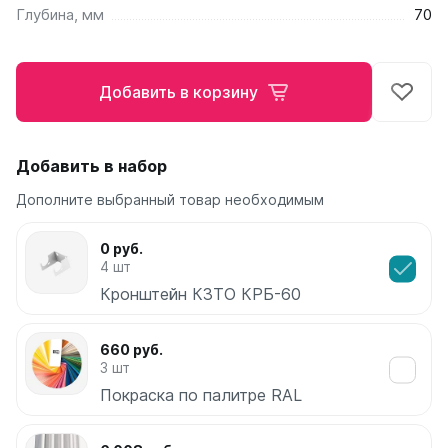
Глубина, мм
70
Ellipse
Ellipse S V
Ellipse S H
Добавить в корзину
Ellipse P V
Ellipse P H
Добавить в набор
Гармония
Гармония 1, 2
Дополните выбранный товар необходимым
Гармония С40
Гармония C25 N
0 руб.
Гармония А40
4 шт
Гармония А25 N
Кронштейн КЗТО КРБ-60
Гармония А20
660 руб.
РС и РСК
3 шт
РС
Покраска по палитре RAL
РСК