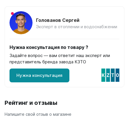
Quadrum Neo 50 V
Quadrum Neo 50 H
Голованов Сергей
Завалинки
Эксперт в отоплении и водоснабжении
Завалинка Гармония
Завалинка РС
Нужна консультация по товару ?
Зеркала
Задайте вопрос — вам ответит наш эксперт или
Зеркало А40
представитель бренда завода КЗТО
Зеркало Г
Зеркало П
Нужна консультация
Зеркало С
Рейтинг и отзывы
Напишите свой отзыв о магазине