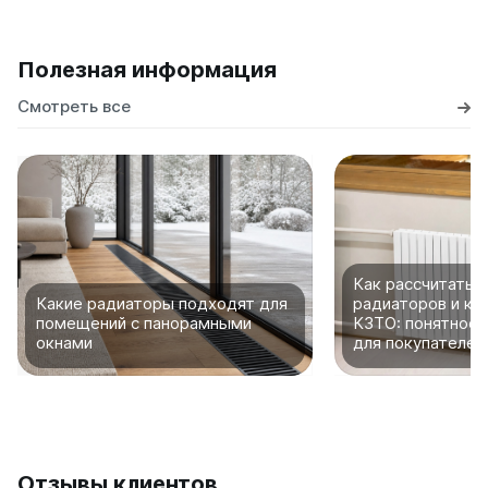
Полезная информация
Смотреть все
Как рассчитать 
Какие радиаторы подходят для
радиаторов и ко
помещений с панорамными
КЗТО: понятное 
окнами
для покупателей
Отзывы клиентов