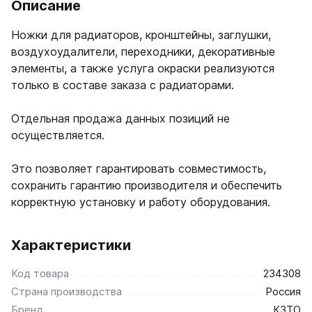
Описание
Ellipse
Ножки для радиаторов, кронштейны, заглушки,
Ellipse S V
воздухоудалители, переходники, декоративные
Ellipse S H
элементы, а также услуга окраски реализуются
Ellipse P V
только в составе заказа с радиаторами.
Ellipse P H
Отдельная продажа данных позиций не
Гармония
осуществляется.
Гармония 1, 2
Гармония С40
Это позволяет гарантировать совместимость,
Гармония C25 N
сохранить гарантию производителя и обеспечить
Гармония А40
Гармония А25 N
корректную установку и работу оборудования.
Гармония А20
Характеристики
РС и РСК
РС
Код товара
234308
РСК
Страна производства
Россия
Бренд
КЗТО