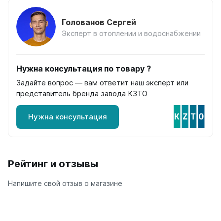
на 13 секций
на 14 секций
Голованов Сергей
на 15 секций
Эксперт в отоплении и водоснабжении
на 16 секций
на 17 секций
на 18 секций
Нужна консультация по товару ?
на 19 секций
Задайте вопрос — вам ответит наш эксперт или
на 20 секций
представитель бренда завода КЗТО
По цветам
Нужна консультация
Белые
Серые
Черные
Рейтинг и отзывы
Bataria
Bataria 2
Напишите свой отзыв о магазине
Bataria 3
Bataria Retro 2
Bataria Retro 3