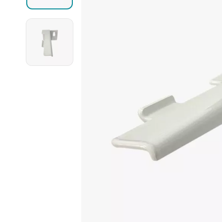
Могут быть трудности с получением
сообщений в WhatsApp и Telegram,
Ellipse
воспользуйтесь другими каналами
связи.
Ellipse S 
Ellipse S 
Написать в WhatsApp
Ellipse P 
Написать в Telegram
Ellipse P
Написать в Max
Паралл
Паралле
Параллел