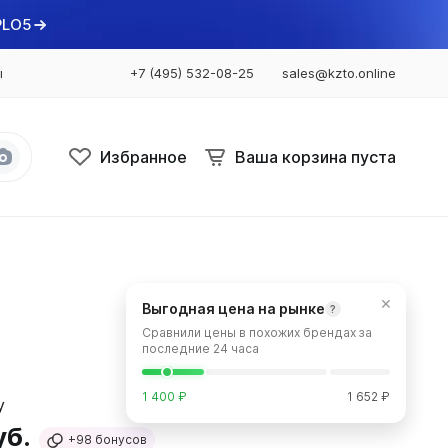
PLO5
ы
+7 (495) 532-08-25
sales@kzto.online
Избранное
Ваша корзина пуста
Bataria
Bataria 2
×
Выгодная цена на рынке
?
Bataria 3
Сравнили цены в похожих брендах за
Bataria Retro 2
последние 24 часа
Bataria Retro 3
1 400 ₽
1 652 ₽
уб.
+98
бонусов