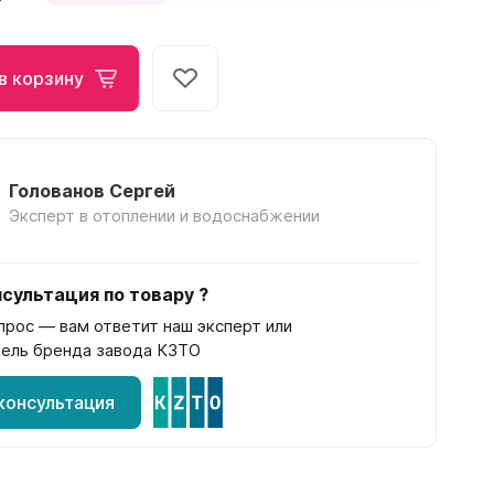
Соло
в корзину
Соло В
Соло Г
Голованов Сергей
Эксперт в отоплении и водоснабжении
Завалинки
сультация по товару ?
Завалинка Гармония
прос — вам ответит наш эксперт или
Завалинка РС
ель бренда завода КЗТО
консультация