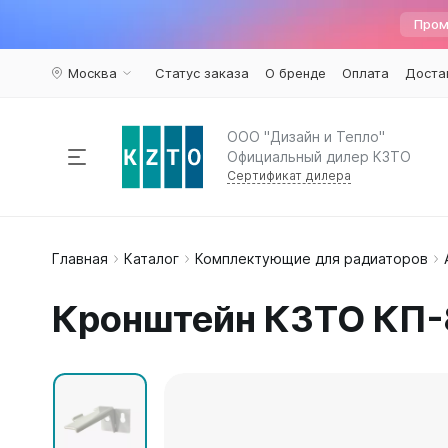
Пром
Москва
Статус заказа
О бренде
Оплата
Доста
ООО "Дизайн и Тепло"
Официальный дилер КЗТО
Сертификат дилера
Радиаторы отопления
Главная
Каталог
Комплектующие для радиаторов
По пар
Наполь
Армату
Дизайн 
Элегант
Вариант
Конвекторы
Кронштейн КЗТО КП-
Вертика
Элегант 
Вентили 
Комплектующие
Трубчат
Элегант
Воздухоу
Горизон
Элегант 
Краны ш
Напольн
Кронште
Распродажа
%
Квадрат
Термост
Еще...
Еще...