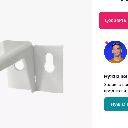
Гармония
РС и РСК
Добавить 
V
Гармония 1, 2
РС
H
Гармония С40
РСК
V
Гармония C25 N
 H
Гармония А40
Гармония А25 N
Гармония А20
ели
Quadrum
Quadrum NEO
Нужна кон
ли В
Quadrum 30 H
Quadrum Neo 50 V
Задайте во
и Г
Quadrum 30 V
Quadrum Neo 50 H
представит
Quadrum 40 H
Quadrum 40 V
Нужна 
Quadrum 50 H
Quadrum 50 V
Еще...