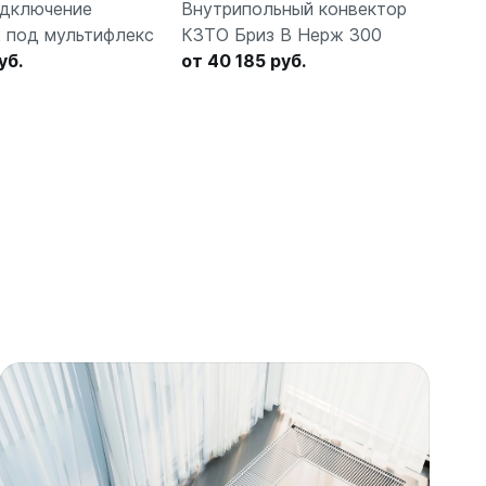
дключение
Внутрипольный конвектор
Бок
2 под мультифлекс
КЗТО Бриз В Нерж 300
Qua
уб.
от 40 185 руб.
от 