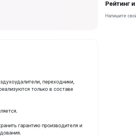
Рейтинг 
а
Напишите свой
 А40
Г
 П
 С
оздухоудалители, переходники,
реализуются только в составе
ляется.
хранить гарантию производителя и
удования.