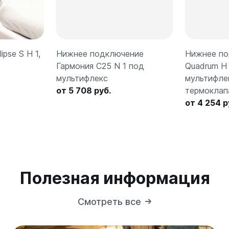
pse S H 1,
Нижнее подключение
Нижнее по
Гармония С25 N 1 под
Quadrum H
мультифлекс
мультифле
от 5 708 руб.
термоклап
от 4 254 р
Полезная информация
Смотреть все