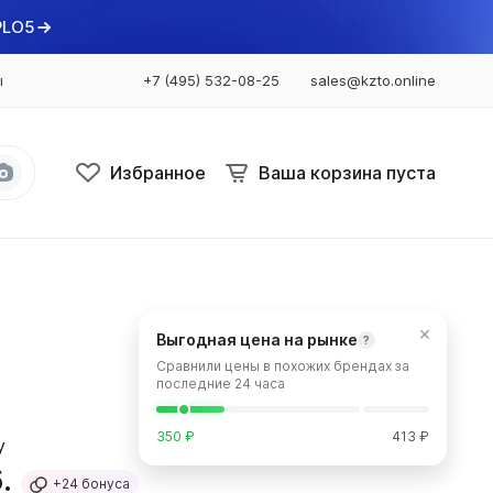
PLO5
ы
+7 (495) 532-08-25
sales@kzto.online
Избранное
Ваша корзина пуста
Bataria
Bataria 2
×
Выгодная цена на рынке
?
Bataria 3
Сравнили цены в похожих брендах за
Bataria Retro 2
последние 24 часа
Bataria Retro 3
350 ₽
413 ₽
.
+24
бонуса