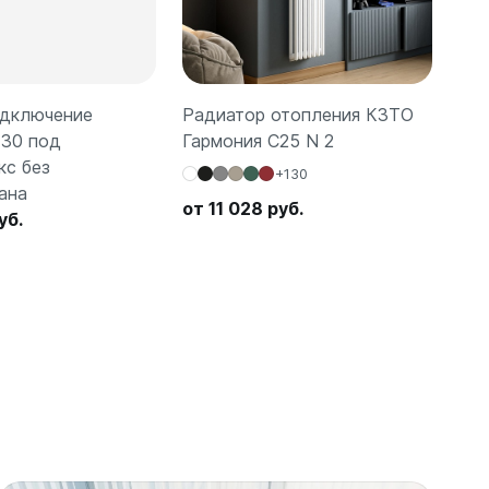
дключение
Радиатор отопления КЗТО
Вну
 30 под
Гармония C25 N 2
КЗТ
кс без
26
+130
ана
от 
от 11 028 руб.
уб.