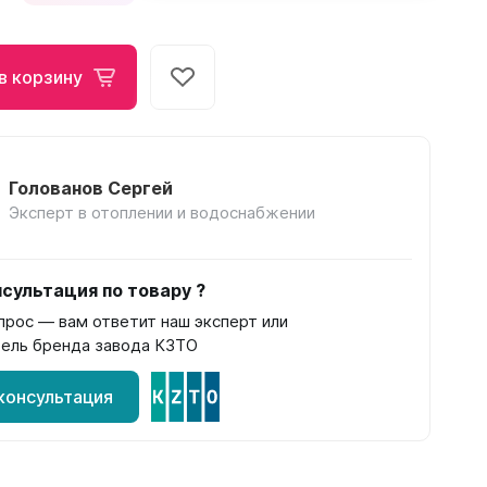
Соло
в корзину
Соло В
Соло Г
Голованов Сергей
Эксперт в отоплении и водоснабжении
Завалинки
сультация по товару ?
Завалинка Гармония
прос — вам ответит наш эксперт или
Завалинка РС
ель бренда завода КЗТО
консультация