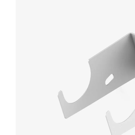
Могут быть трудности с получением
сообщений в WhatsApp и Telegram,
Ellipse
воспользуйтесь другими каналами
связи.
Ellipse S 
Ellipse S 
Написать в WhatsApp
Ellipse P 
Написать в Telegram
Ellipse P
Написать в Max
Паралл
Паралле
Параллел