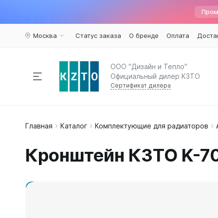
Пром
Москва
Статус заказа
О бренде
Оплата
Доста
ООО "Дизайн и Тепло"
Официальный дилер КЗТО
Сертификат дилера
Радиаторы отопления
Главная
Каталог
Комплектующие для радиаторов
По пар
Наполь
Армату
Дизайн 
Элегант
Вариант
Конвекторы
Кронштейн КЗТО K-7
Вертика
Элегант 
Вентили 
Комплектующие
Трубчат
Элегант
Воздухоу
Горизон
Элегант 
Краны ш
Напольн
Кронште
Распродажа
%
Квадрат
Термост
Еще...
Еще...