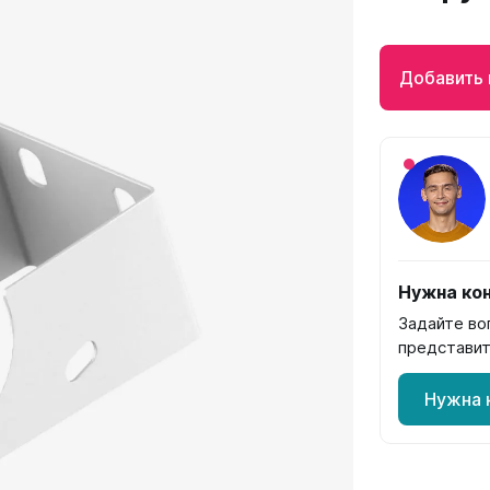
Гармония
РС и РСК
Добавить 
V
Гармония 1, 2
РС
H
Гармония С40
РСК
V
Гармония C25 N
 H
Гармония А40
Гармония А25 N
Гармония А20
ели
Quadrum
Quadrum NEO
Нужна кон
ли В
Quadrum 30 H
Quadrum Neo 50 V
Задайте во
и Г
Quadrum 30 V
Quadrum Neo 50 H
представит
Quadrum 40 H
Quadrum 40 V
Нужна 
Quadrum 50 H
Quadrum 50 V
Еще...