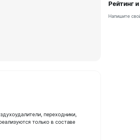
Рейтинг 
а
Напишите свой
 А40
Г
 П
 С
оздухоудалители, переходники,
реализуются только в составе