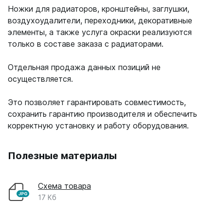
Ножки для радиаторов, кронштейны, заглушки,
Ellipse
воздухоудалители, переходники, декоративные
Ellipse S V
элементы, а также услуга окраски реализуются
Ellipse S H
только в составе заказа с радиаторами.
Ellipse P V
Ellipse P H
Отдельная продажа данных позиций не
осуществляется.
Гармония
Гармония 1, 2
Это позволяет гарантировать совместимость,
Гармония С40
сохранить гарантию производителя и обеспечить
Гармония C25 N
корректную установку и работу оборудования.
Гармония А40
Гармония А25 N
Гармония А20
Полезные материалы
РС и РСК
Схема товара
РС
17 Кб
РСК