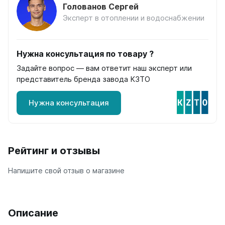
Голованов Сергей
на 13 секций
Эксперт в отоплении и водоснабжении
на 14 секций
на 15 секций
на 16 секций
на 17 секций
Нужна консультация по товару ?
на 18 секций
Задайте вопрос — вам ответит наш эксперт или
на 19 секций
представитель бренда завода КЗТО
на 20 секций
Нужна консультация
По цветам
Белые
Серые
Черные
Рейтинг и отзывы
Bataria
Напишите свой отзыв о магазине
Bataria 2
Bataria 3
Bataria Retro 2
Описание
Bataria Retro 3