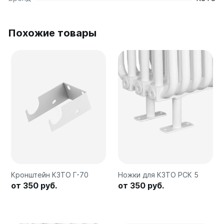
Соло
Соло В
Соло Г
Похожие товары
Параллели
Параллели В
Параллели Г
Quadrum
Quadrum 30 H
Quadrum 30 V
Quadrum 40 H
Quadrum 40 V
Quadrum 50 H
Quadrum 50 V
Кронштейн КЗТО Г-70
Ножки для КЗТО РСК 5
Quadrum 60 H
от 350 руб.
от 350 руб.
Quadrum 60 V
Quadrum NEO