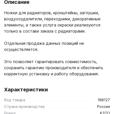
Описание
Ellipse
Ножки для радиаторов, кронштейны, заглушки,
Ellipse S V
воздухоудалители, переходники, декоративные
Ellipse S H
элементы, а также услуга окраски реализуются
Ellipse P V
только в составе заказа с радиаторами.
Ellipse P H
Отдельная продажа данных позиций не
Гармония
осуществляется.
Гармония 1, 2
Гармония С40
Это позволяет гарантировать совместимость,
Гармония C25 N
сохранить гарантию производителя и обеспечить
Гармония А40
Гармония А25 N
корректную установку и работу оборудования.
Гармония А20
Характеристики
РС и РСК
РС
Код товара
188127
РСК
Страна производства
Россия
Бренд
КЗТО