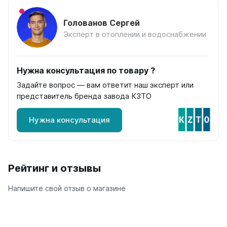
на 13 секций
на 14 секций
Голованов Сергей
на 15 секций
Эксперт в отоплении и водоснабжении
на 16 секций
на 17 секций
на 18 секций
Нужна консультация по товару ?
на 19 секций
Задайте вопрос — вам ответит наш эксперт или
на 20 секций
представитель бренда завода КЗТО
По цветам
Нужна консультация
Белые
Серые
Черные
Рейтинг и отзывы
Bataria
Bataria 2
Напишите свой отзыв о магазине
Bataria 3
Bataria Retro 2
Bataria Retro 3