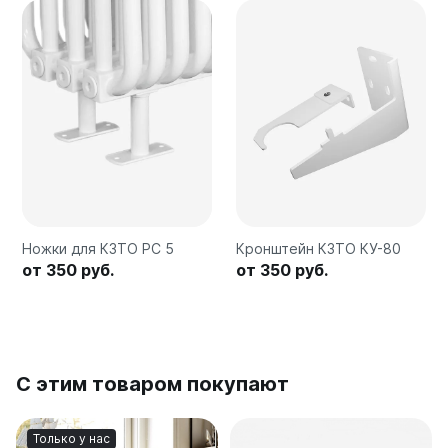
Quadrum Neo 50 V
Quadrum Neo 50 H
Завалинки
Завалинка Гармония
Завалинка РС
Зеркала
Зеркало А40
Зеркало Г
Ножки для КЗТО РС 5
Кронштейн КЗТО КУ-80
Зеркало П
от 350 руб.
от 350 руб.
Зеркало С
С этим товаром покупают
Только у нас