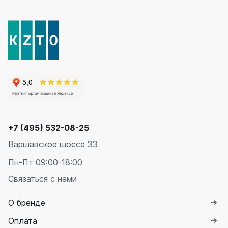
Соло
Соло В
Соло Г
Параллели
Параллели В
Параллели Г
Quadrum
Quadrum 30 H
+7 (495) 532-08-25
Quadrum 30 V
Quadrum 40 H
Варшавское шоссе 33
Quadrum 40 V
Пн-Пт 09:00-18:00
Quadrum 50 H
Quadrum 50 V
Связаться с нами
Quadrum 60 H
Quadrum 60 V
О бренде
Оплата
Quadrum NEO