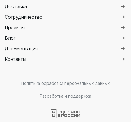
Quadrum Neo 50 V
Доставка
Quadrum Neo 50 H
Сотрудничество
Завалинки
Проекты
Завалинка Гармония
Блог
Завалинка РС
Документация
Зеркала
Контакты
Зеркало А40
Зеркало Г
Зеркало П
Зеркало С
Политика обработки персональных данных
Разработка и поддержка