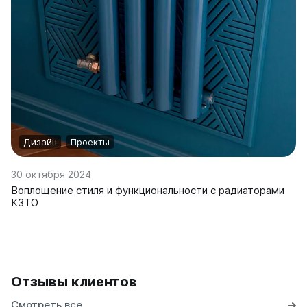
на 13 секций
на 14 секций
на 15 секций
на 16 секций
на 17 секций
на 18 секций
на 19 секций
на 20 секций
Дизайн
Проекты
По цветам
Белые
30 октября 2024
Серые
Воплощение стиля и функциональности с радиаторами
Черные
КЗТО
Bataria
Bataria 2
Bataria 3
Bataria Retro 2
Отзывы клиентов
Bataria Retro 3
Смотреть все