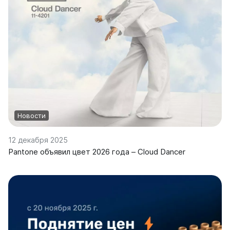
на 13 секций
на 14 секций
на 15 секций
на 16 секций
на 17 секций
на 18 секций
на 19 секций
на 20 секций
По цветам
Новости
Белые
Серые
12 декабря 2025
Черные
Pantone объявил цвет 2026 года – Cloud Dancer
Bataria
Bataria 2
Bataria 3
Bataria Retro 2
Bataria Retro 3