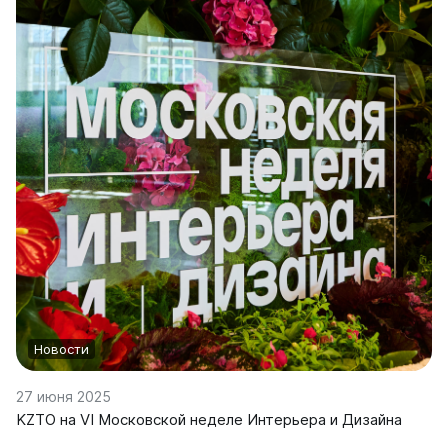
Соло
Соло В
Соло Г
Параллели
Параллели В
Параллели Г
Quadrum
Quadrum 30 H
Quadrum 30 V
Quadrum 40 H
Quadrum 40 V
Quadrum 50 H
Quadrum 50 V
Новости
Quadrum 60 H
Quadrum 60 V
27 июня 2025
KZTO на VI Московской неделе Интерьера и Дизайна
Quadrum NEO