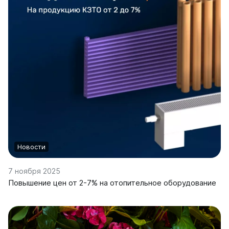
Ellipse
Ellipse S V
Ellipse S H
Ellipse P V
Ellipse P H
Гармония
Гармония 1, 2
Гармония С40
Гармония C25 N
Гармония А40
Гармония А25 N
Новости
Гармония А20
7 ноября 2025
Повышение цен от 2-7% на отопительное оборудование
РС и РСК
РС
РСК