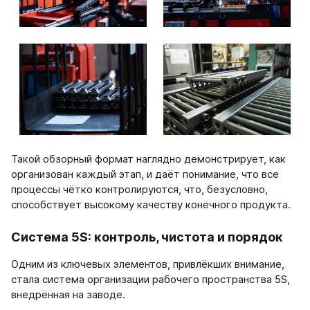
Quadrum Neo 50 V
Quadrum Neo 50 H
Завалинки
Завалинка Гармония
Завалинка РС
Зеркала
Зеркало А40
Такой обзорный формат наглядно демонстрирует, как
Зеркало Г
организован каждый этап, и даёт понимание, что все
Зеркало П
процессы чётко контролируются, что, безусловно,
Зеркало С
способствует высокому качеству конечного продукта.
Система 5S: контроль, чистота и порядок
Одним из ключевых элементов, привлёкших внимание,
стала система организации рабочего пространства 5S,
внедрённая на заводе.