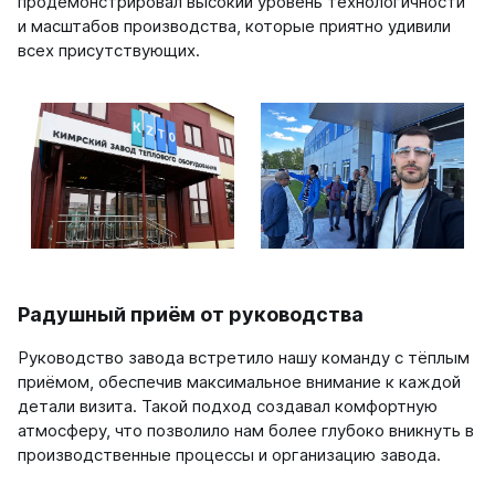
продемонстрировал высокий уровень технологичности
на 13 секций
и масштабов производства, которые приятно удивили
на 14 секций
всех присутствующих.
на 15 секций
на 16 секций
на 17 секций
на 18 секций
на 19 секций
на 20 секций
По цветам
Белые
Серые
Радушный приём от руководства
Черные
Руководство завода встретило нашу команду с тёплым
Bataria
приёмом, обеспечив максимальное внимание к каждой
Bataria 2
детали визита. Такой подход создавал комфортную
Bataria 3
атмосферу, что позволило нам более глубоко вникнуть в
Bataria Retro 2
производственные процессы и организацию завода.
Bataria Retro 3