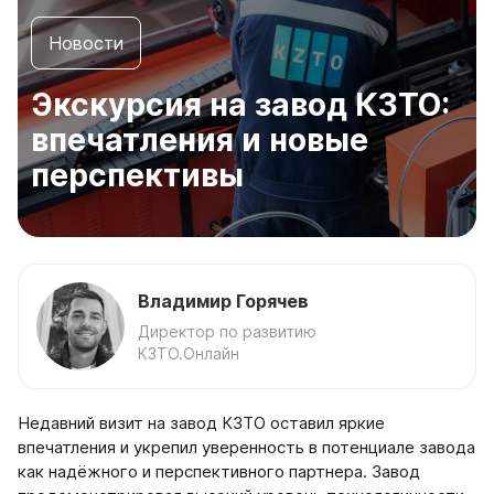
Боковое подключение
сообщений
в
Нижнее подключение
Новости
WhatsApp
Стальные
и
Российские
Экскурсия на завод КЗТО:
Telegram,
Длинные
воспользуйтесь
впечатления и новые
Под окно
другими
каналами
С терморегулятором
перспективы
связи.
Тонкие
Узкие
Написать
в
По секциям
WhatsApp
на 4 секции
Владимир Горячев
на 5 секций
Написать
Директор по развитию
на 6 секций
в
КЗТО.Онлайн
на 7 секций
Telegram
на 8 секций
на 9 секций
Написать
Недавний визит на завод КЗТО оставил яркие
на 10 секций
впечатления и укрепил уверенность в потенциале завода
в Max
на 11 секций
как надёжного и перспективного партнера. Завод
на 12 секций