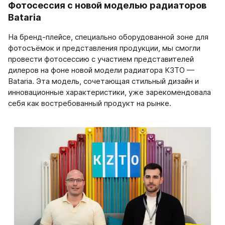
Фотосессия с новой моделью радиаторов
Ellipse
Bataria
Ellipse S V
На бренд-плейсе, специально оборудованной зоне для
Ellipse S H
фотосъёмок и представления продукции, мы смогли
Ellipse P V
провести фотосессию с участием представителей
Ellipse P H
дилеров на фоне новой модели радиатора КЗТО —
Bataria. Эта модель, сочетающая стильный дизайн и
Гармония
инновационные характеристики, уже зарекомендовала
Гармония 1, 2
себя как востребованный продукт на рынке.
Гармония С40
Гармония C25 N
Гармония А40
Гармония А25 N
Гармония А20
РС и РСК
РС
РСК