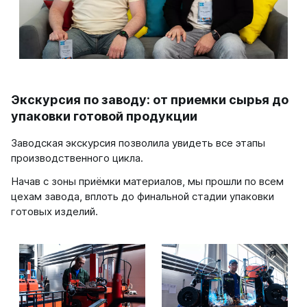
Соло
Соло В
Соло Г
Параллели
Параллели В
Экскурсия по заводу: от приемки сырья до
Параллели Г
упаковки готовой продукции
Quadrum
Заводская экскурсия позволила увидеть все этапы
производственного цикла.
Quadrum 30 H
Quadrum 30 V
Начав с зоны приёмки материалов, мы прошли по всем
Quadrum 40 H
цехам завода, вплоть до финальной стадии упаковки
Quadrum 40 V
готовых изделий.
Quadrum 50 H
Quadrum 50 V
Quadrum 60 H
Quadrum 60 V
Quadrum NEO