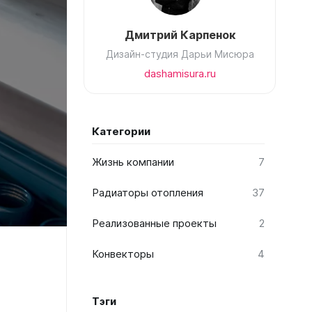
Соло
Дмитрий Карпенок
Соло В
Дизайн-студия Дарьи Мисюра
Соло Г
dashamisura.ru
Категории
Жизнь компании
7
Завалинки
Радиаторы отопления
37
Завалинка Гармония
Завалинка РС
Реализованные проекты
2
Конвекторы
4
Тэги