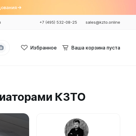
дования
ы
+7 (495) 532-08-25
sales@kzto.online
Избранное
Ваша корзина пуста
Bataria
Bataria 2
диаторами КЗТО
Bataria 3
Bataria Retro 2
Bataria Retro 3