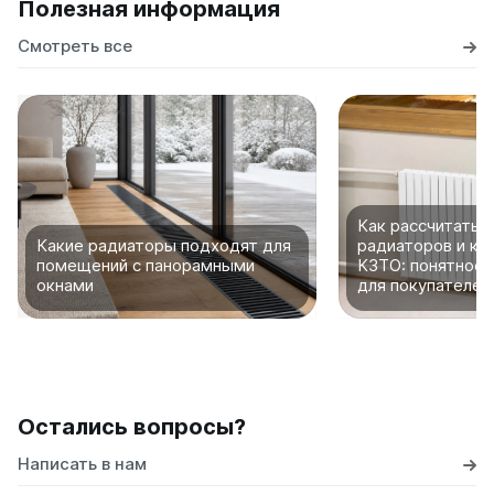
Полезная информация
Смотреть все
Как рассчитать 
Какие радиаторы подходят для
радиаторов и ко
помещений с панорамными
КЗТО: понятное 
окнами
для покупателей
Остались вопросы?
Написать в нам