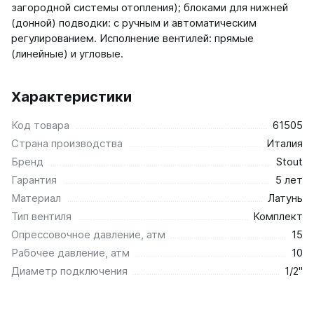
Соло
загородной системы отопления); блоками для нижней
(донной) подводки: с ручным и автоматическим
Соло В
регулированием. Исполнение вентилей: прямые
Соло Г
(линейные) и угловые.
Параллели
Параллели В
Характеристики
Параллели Г
Код товара
61505
Страна производства
Quadrum
Италия
Бренд
Stout
Quadrum 30 H
Quadrum 30 V
Гарантия
5 лет
Quadrum 40 H
Материал
Латунь
Quadrum 40 V
Тип вентиля
Комплект
Quadrum 50 H
Опрессовочное давление, атм
15
Quadrum 50 V
Рабочее давление, атм
10
Quadrum 60 H
Quadrum 60 V
Диаметр подключения
1/2"
Quadrum NEO