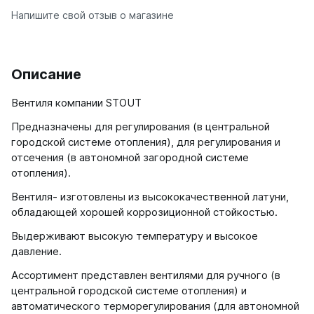
Напишите свой отзыв о магазине
Ellipse
Ellipse S V
Ellipse S H
Ellipse P V
Описание
Ellipse P H
Вентиля компании STOUT
Гармония
Предназначены для регулирования (в центральной
Гармония 1, 2
городской системе отопления), для регулирования и
Гармония С40
отсечения (в автономной загородной системе
Гармония C25 N
отопления).
Гармония А40
Вентиля- изготовлены из высококачественной латуни,
Гармония А25 N
обладающей хорошей коррозиционной стойкостью.
Гармония А20
Выдерживают высокую температуру и высокое
давление.
РС и РСК
РС
Ассортимент представлен вентилями для ручного (в
РСК
центральной городской системе отопления) и
автоматического терморегулирования (для автономной