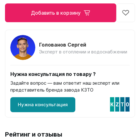
на 13 секций
на 14 секций
Добавить в корзину
на 15 секций
на 16 секций
на 17 секций
на 18 секций
Голованов Сергей
на 19 секций
Эксперт в отоплении и водоснабжении
на 20 секций
По цветам
Нужна консультация по товару ?
Белые
Задайте вопрос — вам ответит наш эксперт или
Серые
представитель бренда завода КЗТО
Черные
Нужна консультация
Bataria
Bataria 2
Bataria 3
Bataria Retro 2
Рейтинг и отзывы
Bataria Retro 3