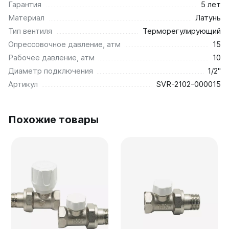
Гарантия
5 лет
Quadrum Neo 50 V
Материал
Латунь
Quadrum Neo 50 H
Тип вентиля
Терморегулирующий
Завалинки
Опрессовочное давление, атм
15
Завалинка Гармония
Рабочее давление, атм
10
Завалинка РС
Диаметр подключения
1/2"
Артикул
SVR-2102-000015
Зеркала
Зеркало А40
Похожие товары
Зеркало Г
Зеркало П
Зеркало С