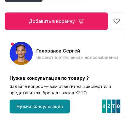
на 13 секций
на 14 секций
на 15 секций
Добавить в корзину
на 16 секций
на 17 секций
на 18 секций
на 19 секций
на 20 секций
Голованов Сергей
Эксперт в отоплении и водоснабжении
По цветам
Белые
Серые
Нужна консультация по товару ?
Черные
Задайте вопрос — вам ответит наш эксперт или
представитель бренда завода КЗТО
Bataria
Bataria 2
Нужна консультация
Bataria 3
Bataria Retro 2
Bataria Retro 3