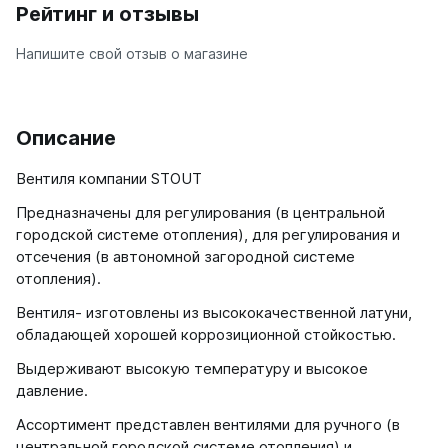
Рейтинг и отзывы
Ellipse
Напишите свой отзыв о магазине
Ellipse S V
Ellipse S H
Ellipse P V
Ellipse P H
Описание
Гармония
Вентиля компании STOUT
Гармония 1, 2
Предназначены для регулирования (в центральной
Гармония С40
городской системе отопления), для регулирования и
Гармония C25 N
отсечения (в автономной загородной системе
Гармония А40
отопления).
Гармония А25 N
Гармония А20
Вентиля- изготовлены из высококачественной латуни,
обладающей хорошей коррозиционной стойкостью.
РС и РСК
Выдерживают высокую температуру и высокое
РС
давление.
РСК
Ассортимент представлен вентилями для ручного (в
центральной городской системе отопления) и