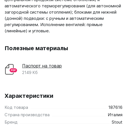
Соло
автоматического терморегулирования (для автономной
Соло В
загородной системы отопления); блоками для нижней
Соло Г
(донной) подводки: с ручным и автоматическим
регулированием. Исполнение вентилей: прямые
Параллели
(линейные) и угловые.
Параллели В
Параллели Г
Полезные материалы
Quadrum
Паспорт на товар
Quadrum 30 H
Quadrum 30 V
2149 Кб
Quadrum 40 H
Quadrum 40 V
Quadrum 50 H
Характеристики
Quadrum 50 V
Quadrum 60 H
Код товара
187616
Quadrum 60 V
Страна производства
Италия
Бренд
Stout
Quadrum NEO