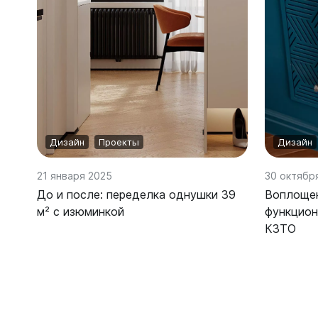
Могут быть трудности с получением
сообщений в WhatsApp и Telegram,
Ellipse
воспользуйтесь другими каналами
связи.
Ellipse S 
Ellipse S 
Написать в WhatsApp
Ellipse P 
Написать в Telegram
Ellipse P
Написать в Max
Дизайн
Проекты
Дизайн
21 января 2025
30 октябр
Паралл
До и после: переделка однушки 39
Воплощен
Паралле
м² с изюминкой
функцион
Параллел
КЗТО