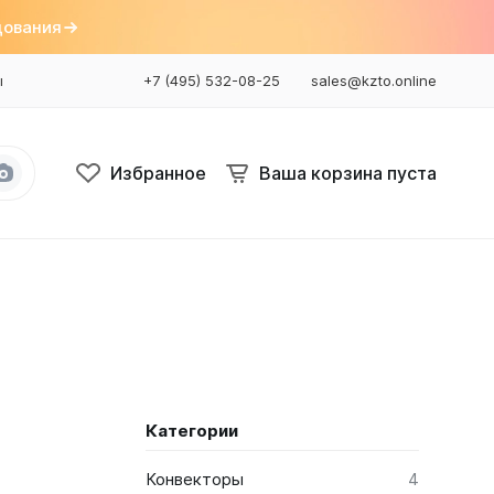
дования
ы
+7 (495) 532-08-25
sales@kzto.online
Избранное
Ваша корзина пуста
Bataria
Bataria 2
Bataria 3
Bataria Retro 2
Bataria Retro 3
Категории
Конвекторы
4