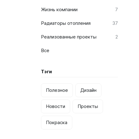
Жизнь компании
7
Соло
Радиаторы отопления
37
Соло В
Соло Г
Реализованные проекты
2
Все
Тэги
Завалинки
Завалинка Гармония
Полезное
Дизайн
Завалинка РС
Новости
Проекты
Покраска