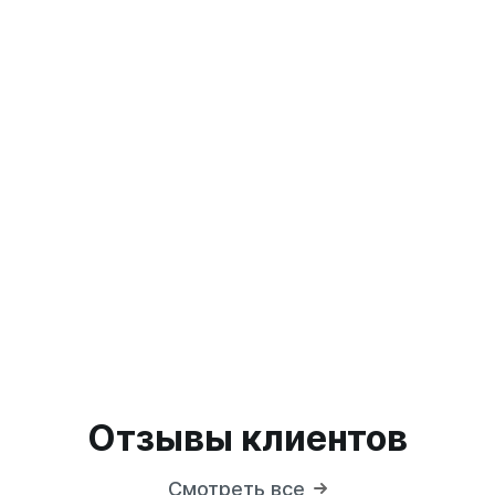
а
 А40
Г
 П
 С
Отзывы клиентов
Смотреть все