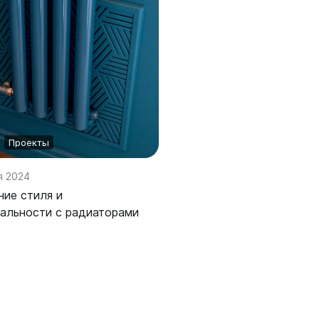
Гармония
РС и РСК
V
Гармония 1, 2
РС
H
Гармония С40
РСК
V
Гармония C25 N
 H
Гармония А40
Гармония А25 N
Проекты
Гармония А20
я 2024
ели
Quadrum
Quadrum NEO
ие стиля и
ли В
Quadrum 30 H
Quadrum Neo 50 V
альности с радиаторами
и Г
Quadrum 30 V
Quadrum Neo 50 H
Quadrum 40 H
Quadrum 40 V
Quadrum 50 H
Quadrum 50 V
Еще...