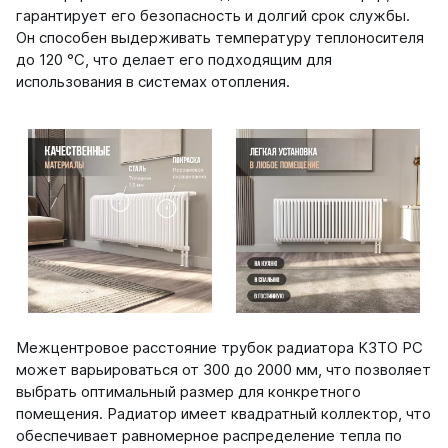
гарантирует его безопасность и долгий срок службы.
Ellipse
Он способен выдерживать температуру теплоносителя
Ellipse S V
до 120 °C, что делает его подходящим для
Ellipse S H
использования в системах отопления.
Ellipse P V
Ellipse P H
Гармония
Гармония 1, 2
Гармония С40
Гармония C25 N
Гармония А40
Гармония А25 N
Гармония А20
Межцентровое расстояние трубок радиатора КЗТО РС
РС и РСК
может варьироваться от 300 до 2000 мм, что позволяет
РС
выбрать оптимальный размер для конкретного
РСК
помещения. Радиатор имеет квадратный коллектор, что
обеспечивает равномерное распределение тепла по