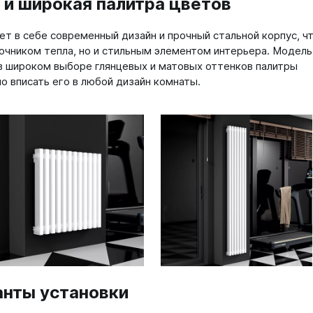
и широкая палитра цветов
а
т в себе современный дизайн и прочный стальной корпус, ч
очником тепла, но и стильным элементом интерьера. Модель
 А40
 в широком выборе глянцевых и матовых оттенков палитры
Г
но вписать его в любой дизайн комнаты.
 П
 С
анты установки