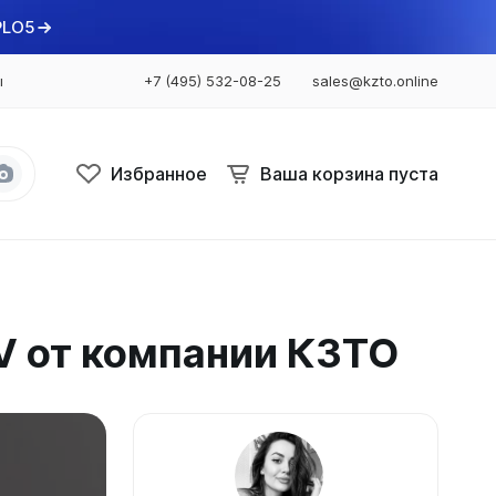
PLO5
ы
+7 (495) 532-08-25
sales@kzto.online
Избранное
Ваша корзина пуста
Bataria
Bataria 2
V от компании КЗТО
Bataria 3
Bataria Retro 2
Bataria Retro 3