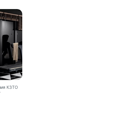
ния КЗТО
V