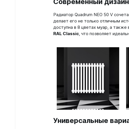
Современный дизайн 
Зеркал
Радиатор Quadrum NEO 50 V сочетае
делает его не только отличным ист
Зеркало
доступна в 8 цветах муар, а также
Зеркало 
RAL Classic
, что позволяет идеаль
Зеркало
Зеркало
Универсальные вари