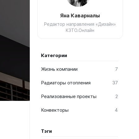
Соло
Яна Каварналы
Соло В
Редактор направления «Дизайн»
КЗТО.Онлайн
Соло Г
Категории
Жизнь компании
7
Завалинки
Радиаторы отопления
37
Завалинка Гармония
Реализованные проекты
2
Завалинка РС
Конвекторы
4
Тэги