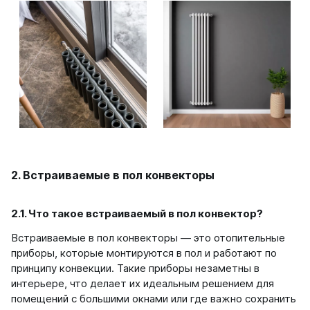
Quadrum Neo 50 V
Quadrum Neo 50 H
Завалинки
Завалинка Гармония
Завалинка РС
Зеркала
Зеркало А40
Зеркало Г
2. Встраиваемые в пол конвекторы
Зеркало П
Зеркало С
2.1. Что такое встраиваемый в пол конвектор?
Встраиваемые в пол конвекторы — это отопительные
приборы, которые монтируются в пол и работают по
принципу конвекции. Такие приборы незаметны в
интерьере, что делает их идеальным решением для
помещений с большими окнами или где важно сохранить