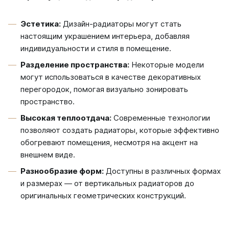
Соло
Соло В
Эстетика:
Дизайн-радиаторы могут стать
Соло Г
настоящим украшением интерьера, добавляя
индивидуальности и стиля в помещение.
Параллели
Разделение пространства:
Некоторые модели
Параллели В
могут использоваться в качестве декоративных
Параллели Г
перегородок, помогая визуально зонировать
пространство.
Quadrum
Высокая теплоотдача:
Современные технологии
Quadrum 30 H
Quadrum 30 V
позволяют создать радиаторы, которые эффективно
Quadrum 40 H
обогревают помещения, несмотря на акцент на
Quadrum 40 V
внешнем виде.
Quadrum 50 H
Разнообразие форм:
Доступны в различных формах
Quadrum 50 V
и размерах — от вертикальных радиаторов до
Quadrum 60 H
оригинальных геометрических конструкций.
Quadrum 60 V
Quadrum NEO