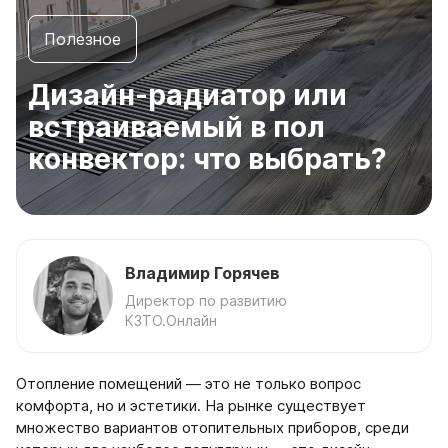
Боковое подключение
сообщений
в
Нижнее подключение
Полезное
WhatsApp
Стальные
и
Российские
Дизайн-радиатор или
Telegram,
Длинные
воспользуйтесь
встраиваемый в пол
Под окно
другими
каналами
С терморегулятором
конвектор: что выбрать?
связи.
Тонкие
Узкие
Написать
в
По секциям
WhatsApp
на 4 секции
Владимир Горячев
на 5 секций
Написать
Директор по развитию
на 6 секций
в
КЗТО.Онлайн
на 7 секций
Telegram
на 8 секций
на 9 секций
Написать
Отопление помещений — это не только вопрос
на 10 секций
комфорта, но и эстетики. На рынке существует
в Max
на 11 секций
множество вариантов отопительных приборов, среди
на 12 секций