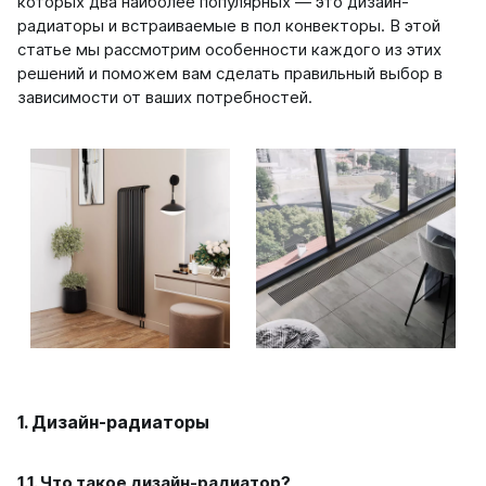
которых два наиболее популярных — это дизайн-
на 13 секций
радиаторы и встраиваемые в пол конвекторы. В этой
на 14 секций
статье мы рассмотрим особенности каждого из этих
на 15 секций
решений и поможем вам сделать правильный выбор в
на 16 секций
зависимости от ваших потребностей.
на 17 секций
на 18 секций
на 19 секций
на 20 секций
По цветам
Белые
Серые
Черные
Bataria
Bataria 2
Bataria 3
1. Дизайн-радиаторы
Bataria Retro 2
Bataria Retro 3
1.1. Что такое дизайн-радиатор?