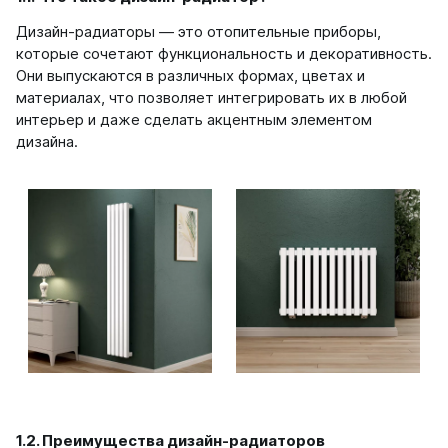
Ellipse
Дизайн-радиаторы — это отопительные приборы,
которые сочетают функциональность и декоративность.
Ellipse S V
Они выпускаются в различных формах, цветах и
Ellipse S H
материалах, что позволяет интегрировать их в любой
Ellipse P V
интерьер и даже сделать акцентным элементом
Ellipse P H
дизайна.
Гармония
Гармония 1, 2
Гармония С40
Гармония C25 N
Гармония А40
Гармония А25 N
Гармония А20
РС и РСК
РС
РСК
1.2. Преимущества дизайн-радиаторов