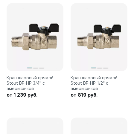
Соло
Соло В
Соло Г
Параллели
Параллели В
Параллели Г
Quadrum
Quadrum 30 H
Quadrum 30 V
Кран шаровый прямой
Кран шаровый прямой
Quadrum 40 H
Stout ВР-HР 3/4" с
Stout ВР-HР 1/2" с
американкой
американкой
Quadrum 40 V
от 1 239 руб.
от 819 руб.
Quadrum 50 H
Quadrum 50 V
Quadrum 60 H
Quadrum 60 V
Quadrum NEO