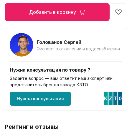
на 13 секций
на 14 секций
Добавить в корзину
на 15 секций
на 16 секций
на 17 секций
на 18 секций
Голованов Сергей
на 19 секций
Эксперт в отоплении и водоснабжении
на 20 секций
По цветам
Нужна консультация по товару ?
Белые
Задайте вопрос — вам ответит наш эксперт или
Серые
представитель бренда завода КЗТО
Черные
Нужна консультация
Bataria
Bataria 2
Bataria 3
Bataria Retro 2
Рейтинг и отзывы
Bataria Retro 3