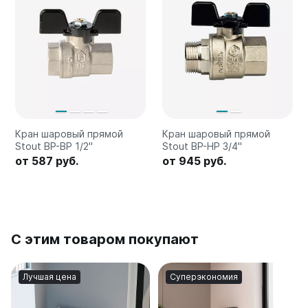
Quadrum Neo 50 V
Quadrum Neo 50 H
Завалинки
Завалинка Гармония
Завалинка РС
Зеркала
Кран шаровый прямой
Кран шаровый прямой
Зеркало А40
Stout ВР-ВР 1/2"
Stout ВР-HР 3/4"
Зеркало Г
от 587 руб.
от 945 руб.
Зеркало П
Зеркало С
С этим товаром покупают
Лучшая цена
Суперэкономия