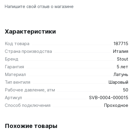
Напишите свой отзыв о магазине
Ellipse
Ellipse S V
Ellipse S H
Ellipse P V
Характеристики
Ellipse P H
Код товара
187715
Страна производства
Гармония
Италия
Бренд
Stout
Гармония 1, 2
Гармония С40
Гарантия
5 лет
Гармония C25 N
Материал
Латунь
Гармония А40
Тип вентиля
Шаровый
Гармония А25 N
Рабочее давление, атм
50
Гармония А20
Артикул
SVB-0004-000015
Способ подключения
Проходное
РС и РСК
РС
РСК
Похожие товары